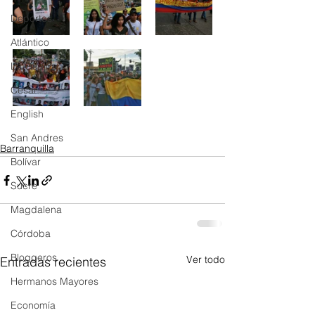
Deportes
Atlántico
La Guajira
Cesar
English
San Andres
Barranquilla
Bolívar
Sucre
Magdalena
Córdoba
Bloggeros
Ver todo
Entradas recientes
Hermanos Mayores
Economía