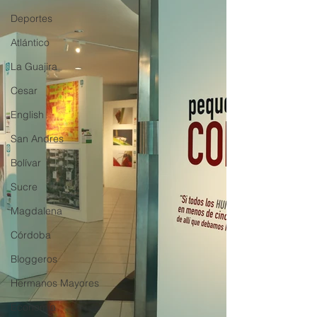
Deportes
Atlántico
La Guajira
Cesar
English
San Andres
Bolívar
Sucre
Magdalena
Córdoba
Bloggeros
Hermanos Mayores
Economía