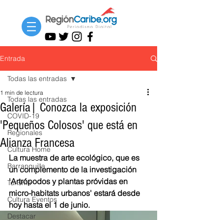
Entrada
Todas las entradas
1 min de lectura
Todas las entradas
Galería| Conozca la exposición
COVID-19
'Pequeños Colosos' que está en
Regionales
Alianza Francesa
Cultura Home
La muestra de arte ecológico, que es 
Barranquilla
un complemento de la investigación 
'Artrópodos y plantas próvidas en 
Turismo
micro-habitats urbanos' estará desde 
Cultura Eventos
hoy hasta el 1 de junio.
Destacar