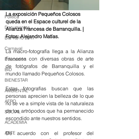
RAP CARIBE
La exposición Pequeños Colosos 
Política
queda en el Espace culturel de la 
Documentos
Alianza Francesa de Barranquilla. | 
Fotos: Alejandro Matías. 
Día 10/10 2017
Carnaval
La macro-fotografía llega a la Alianza 
Francesa con diversas obras de arte 
Educación
de fotógrafos de Barranquilla y el 
BID
mundo llamado Pequeños Colosos. 
BIENESTAR
Estas fotografías buscan que las 
AMBIENTAL
personas aprecien la belleza de lo que 
AFRO
no se ve a simple vista de la naturaleza 
de los artrópodos que ha permanecido 
SOCIAL
escondido ante nuestros sentidos. 
ACADEMIA
ARTE
De acuerdo con el profesor del 