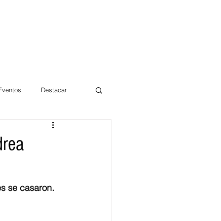
 Eventos
Destacar
Magdalena
drea
mentos
Día 10/10 2017
es se casaron.