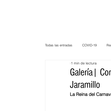
Todas las entradas
COVID-19
Re
1 min de lectura
Deportes
Atlántico
La Guaj
Galería| Con
Jaramillo
Córdoba
Bloggeros
Herma
La Reina del Carnava
Carnaval
Educación
BID