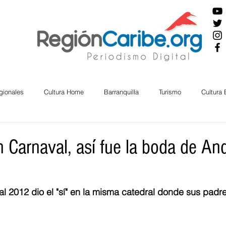
gionales
Cultura Home
Barranquilla
Turismo
Cultura
ira
Cesar
English
San Andres
Bolívar
Sucre
 Carnaval, así fue la boda de An
nos Mayores
Economía
RAP CARIBE
Política
Docu
l 2012 dio el "sí" en la misma catedral donde sus padr
BIENESTAR
AMBIENTAL
AFRO