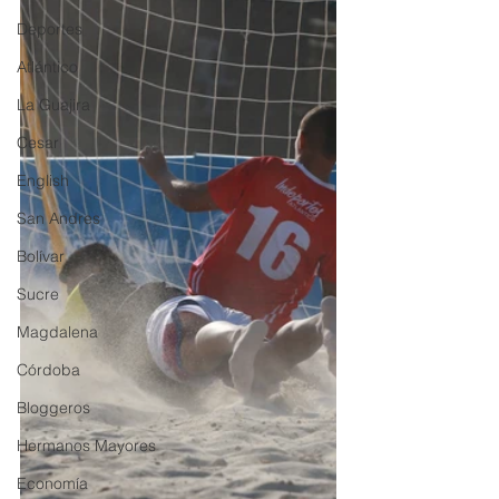
Deportes
Atlántico
La Guajira
Cesar
English
San Andres
Bolívar
Sucre
Magdalena
Córdoba
Bloggeros
Hermanos Mayores
Economía