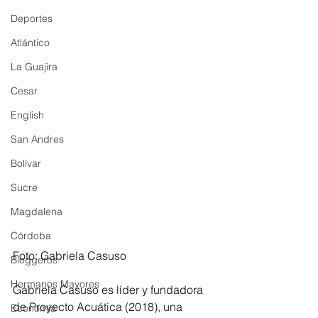
Deportes
Atlántico
La Guajira
Cesar
English
San Andres
Bolívar
Sucre
Magdalena
Córdoba
Foto: Gabriela Casuso
Bloggeros
Hermanos Mayores
Gabriela Casuso es líder y fundadora 
de Proyecto Acuática (2018), una 
Economía