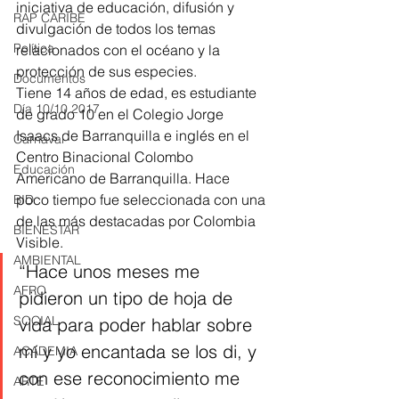
iniciativa de educación, difusión y 
RAP CARIBE
divulgación de todos los temas 
Política
relacionados con el océano y la 
protección de sus especies. 
Documentos
Tiene 14 años de edad, es estudiante 
Día 10/10 2017
de grado 10 en el Colegio Jorge 
Isaacs de Barranquilla e inglés en el 
Carnaval
Centro Binacional Colombo 
Educación
Americano de Barranquilla. Hace 
poco tiempo fue seleccionada con una 
BID
de las más destacadas por Colombia 
BIENESTAR
Visible. 
AMBIENTAL
“Hace unos meses me 
AFRO
pidieron un tipo de hoja de 
SOCIAL
vida para poder hablar sobre 
mí y yo encantada se los di, y 
ACADEMIA
con ese reconocimiento me 
ARTE