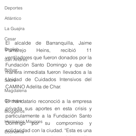
Deportes
Atlántico
La Guajira
Cesar
El alcalde de Barranquilla, Jaime 
English
Pumarejo Heins, recibió 11 
ventiladores que fueron donados por la 
San Andres
Fundación Santo Domingo y que de 
Bolívar
manera inmediata fueron llevados a la 
Unidad de Cuidados Intensivos del 
Sucre
CAMINO Adelita de Char. 
Magdalena
El mandatario reconoció a la empresa 
Córdoba
privada sus aportes en esta crisis y 
Bloggeros
particularmente a la Fundación Santo 
Hermanos Mayores
Domingo por su compromiso y 
solidaridad con la ciudad. “Esta es una 
Economía