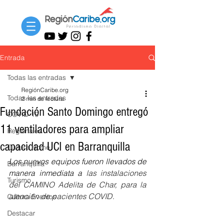
Entrada
Todas las entradas
RegiónCaribe.org
Todas las entradas
2 min de lectura
Fundación Santo Domingo entregó
COVID-19
11 ventiladores para ampliar
Regionales
capacidad UCI en Barranquilla
Cultura Home
Los nuevos equipos fueron llevados de 
Barranquilla
manera inmediata a 
las instalaciones 
Turismo
del CAMINO Adelita de Char, para la 
atención de pacientes COVID.
Cultura Eventos
Destacar