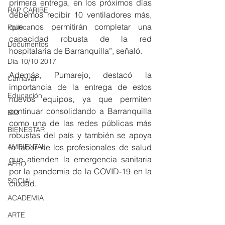
primera entrega, en los próximos días 
RAP CARIBE
debemos recibir 10 ventiladores más, 
que nos permitirán completar una 
Política
capacidad robusta de la red 
Documentos
hospitalaria de Barranquilla”, señaló.
Día 10/10 2017
Además, Pumarejo, destacó la 
Carnaval
importancia de la entrega de estos 
Educación
nuevos equipos, ya que permiten 
continuar consolidando a Barranquilla 
BID
como una de las redes públicas más 
BIENESTAR
robustas del país y también se apoya 
la labor de los profesionales de salud 
AMBIENTAL
que atienden la emergencia sanitaria 
AFRO
por la pandemia de la COVID-19 en la 
SOCIAL
ciudad. 
ACADEMIA
ARTE