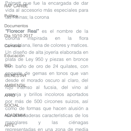
Palmett que fue la encargada de dar 
RAP CARIBE
vida al accesorio más especiales para 
Política
las Reinas; la corona
Documentos
“Florecer Real”
 es el nombre de la 
Día 10/10 2017
corona inspirada en la flora 
colombiana, llena de colores y matices. 
Carnaval
Un diseño de alta joyería elaborada en 
Educación
plata de Ley 950 y piezas en bronce 
BID
con baño de oro de 24 quilates, con 
engaste de gemas en tonos que van 
BIENESTAR
desde el morado oscuro al claro, del 
AMBIENTAL
rojo intenso al fucsia, del vino al 
naranja y brillos incoloros aportados 
AFRO
por más de 500 circones suizos, así 
SOCIAL
como de formas que hacen alusión a 
las enredaderas características de los 
ACADEMIA
manglares y las ciénagas 
ARTE
representadas en una zona de media 