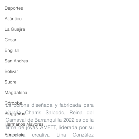
Deportes
Atlántico
La Guajira
Cesar
English
San Andres
Bolívar
Sucre
Magdalena
Córdoba
La corona diseñada y fabricada para 
Valeria Charris Salcedo, Reina del 
Bloggeros
Carnaval de Barranquilla 2022 es de la 
Hermanos Mayores
firma de joyas AMETT, liderada por su 
directora creativa Lina González 
Economía