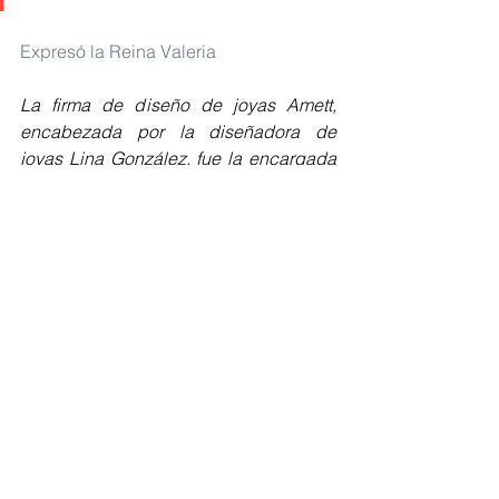
Expresó la Reina Valeria
La firma de diseño de joyas Amett, 
encabezada por la diseñadora de 
joyas Lina González, fue la encargada 
de diseñar y fabricar la pieza que 
lucirá la soberana el próximo viernes 
25 de marzo.