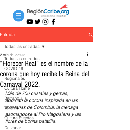
Entrada
Todas las entradas
2 min de lectura
Todas las entradas
“Florecer Real” es el nombre de la
COVID-19
corona que hoy recibe la Reina del
Regionales
Carnaval 2022.
Cultura Home
Más de 700 cristales y gemas, 
Barranquilla
adornan la corona inspirada en las 
montañas de Colombia, la ciénaga 
Turismo
asomándose al Río Magdalena y las 
Cultura Eventos
flores de bonita batatilla.
Destacar