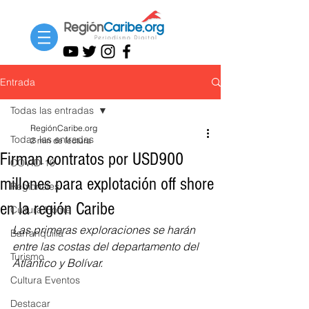
Entrada
Todas las entradas
RegiónCaribe.org
Todas las entradas
2 min de lectura
Firman contratos por USD900
COVID-19
millones para explotación off shore
Regionales
en la región Caribe
Cultura Home
Las primeras exploraciones se harán 
Barranquilla
entre las costas del departamento del 
Turismo
Atlántico y Bolívar. 
Cultura Eventos
Destacar