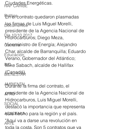
Ciudades Energéticas. 
RAP CARIBE
Política
En el contrato quedaron plasmadas 
las firmas de Luis Miguel Morelli, 
Documentos
presidente de la Agencia Nacional de 
Día 10/10 2017
Hidrocarburos; Diego Meza, 
Viceministro de Energía; Alejandro 
Carnaval
Char, alcalde de Barranquilla; Eduardo 
Educación
Verano, Gobernador del Atlántico; 
BID
Mike Sabach, alcalde de Hallifax 
(Canadá).
BIENESTAR
AMBIENTAL
Durante la firma del contrato, el 
presidente de la Agencia Nacional de 
AFRO
Hidrocarburos, Luis Miguel Morelli, 
SOCIAL
destacó la importancia que representa 
este hecho para la región y el país. 
ACADEMIA
"Aquí va a darse una revolución en 
ARTE
toda la costa. Son 5 contratos que ya 