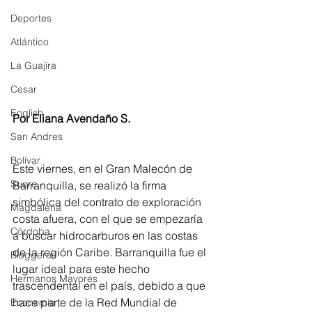
Deportes
Atlántico
La Guajira
Cesar
English
Por Eliana Avendaño S. 
San Andres
Bolívar
Este viernes, en el Gran Malecón de 
Sucre
Barranquilla, se realizó la firma 
simbólica del contrato de exploración 
Magdalena
costa afuera, con el que se empezaría 
Córdoba
a buscar hidrocarburos en las costas 
de la región Caribe. Barranquilla fue el 
Bloggeros
lugar ideal para este hecho 
Hermanos Mayores
trascendental en el país, debido a que 
hace parte de la Red Mundial de 
Economía