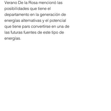
Verano De la Rosa mencionó las 
posibilidades que tiene el 
departamento en la generación de 
energías alternativas y el potencial 
que tiene pars convertirse en una de 
las futuras fuentes de este tipo de 
energías. 
"Si sumamos todos estos proyectos, 
sin ninguna nuestro departamento y 
Barranquilla, será una de las capitales 
energéticas más importantes de toda 
la cuenca del Caribe, y ese será 
nuestro futuro", dijo el mandatario.
Barranquilla