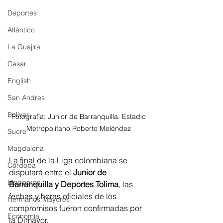
Deportes
Atlántico
La Guajira
Cesar
English
San Andres
Bolívar
Fotografía: Junior de Barranquilla. Estadio 
Metropolitano Roberto Meléndez 
Sucre
Magdalena
La final de la Liga colombiana se 
Córdoba
disputará entre el 
Junior de 
Bloggeros
Barranquilla y Deportes Tolima
, las 
fechas y horas oficiales de los 
Hermanos Mayores
compromisos fueron confirmadas por 
Economía
la Dimayor.