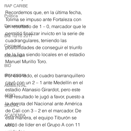
RAP CARIBE
Recordemos que, en la última fecha, 
Política
Tolima se impuso ante Fortaleza con 
Documentos
un resultado de 1 – 0, marcador que le 
permitió finalizar invicto en la serie de 
Día 10/10 2017
cuadrangulares, teniendo las 
Carnaval
posibilidades de conseguir el triunfo 
de la liga siendo locales en el estadio 
Educación
Manuel Murillo Toro.
BID
Por otro lado, el cuadro barranquillero 
BIENESTAR
cayó con un 2 – 1 ante Medellín en el 
AMBIENTAL
estadio Atanasio Girardot, pero este 
AFRO
mal resultado le jugó a favor, puesto a 
la derrota del Nacional ante América 
SOCIAL
de Cali con 3 – 2 en el marcador. De 
ACADEMIA
esta manera, el equipo Tiburón se 
ubicó de líder en el Grupo A con 11 
ARTE