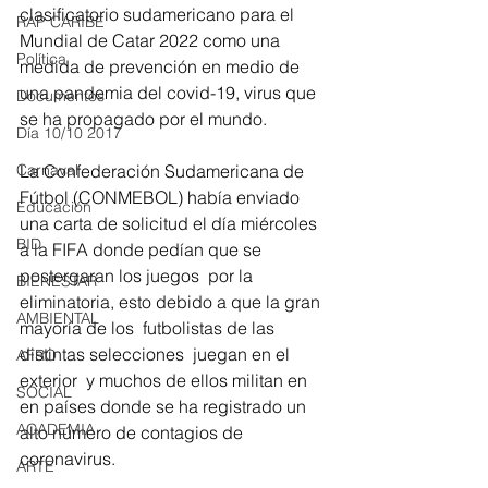
clasificatorio sudamericano para el 
RAP CARIBE
Mundial de Catar 2022 como una 
Política
medida de prevención en medio de 
una pandemia del covid-19, virus que 
Documentos
se ha propagado por el mundo.
Día 10/10 2017
La Confederación Sudamericana de 
Carnaval
Fútbol (CONMEBOL) había enviado 
Educación
una carta de solicitud el día miércoles 
BID
a la FIFA donde pedían que se 
postergaran los juegos  por la 
BIENESTAR
eliminatoria, esto debido a que la gran 
AMBIENTAL
mayoría de los  futbolistas de las 
distintas selecciones  juegan en el 
AFRO
exterior  y muchos de ellos militan en 
SOCIAL
en países donde se ha registrado un 
ACADEMIA
alto número de contagios de 
coronavirus.
ARTE