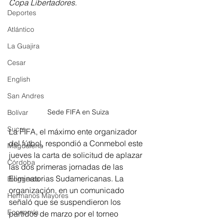
Copa Libertadores.
Deportes
Atlántico
La Guajira
Cesar
English
San Andres
Sede FIFA en Suiza
Bolívar
Sucre
La FIFA, el máximo ente organizador 
del fútbol, respondió a Conmebol este 
Magdalena
jueves la carta de solicitud de aplazar 
Córdoba
las dos primeras jornadas de las 
Eliminatorias Sudamericanas. La 
Bloggeros
organización, en un comunicado  
Hermanos Mayores
señaló que se suspendieron los 
Economía
partidos de marzo por el torneo 