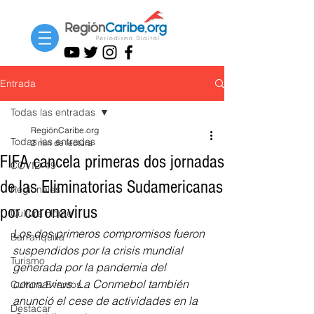
Entrada
Todas las entradas
RegiónCaribe.org
Todas las entradas
2 min de lectura
FIFA cancela primeras dos jornadas
COVID-19
de las Eliminatorias Sudamericanas
Regionales
por coronavirus
Cultura Home
Los dos primeros compromisos fueron 
Barranquilla
suspendidos por la crisis mundial 
Turismo
generada por la pandemia del 
coronavirus. La Conmebol también 
Cultura Eventos
anunció el cese de actividades en la 
Destacar