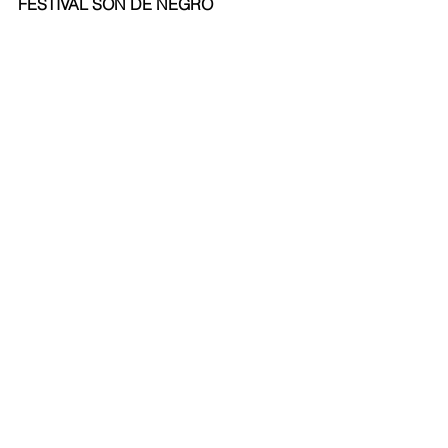
FESTIVAL SON DE NEGRO 
Foto: Rubén Darío Mejía. 
Como muestra de las manifestaciones 
folclóricas y las raíces africanas, en 