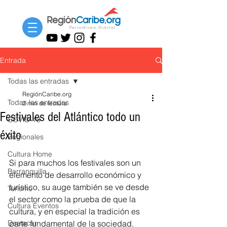
Entrada
Todas las entradas
RegiónCaribe.org
Todas las entradas
2 min de lectura
Festivales del Atlántico todo un
COVID-19
éxito
Regionales
Cultura Home
Si para muchos los festivales son un 
Barranquilla
elemento de desarrollo económico y 
turístico, su auge también se ve desde 
Turismo
el sector como la prueba de que la 
Cultura Eventos
cultura, y en especial la tradición es 
Destacar
parte fundamental de la sociedad. 