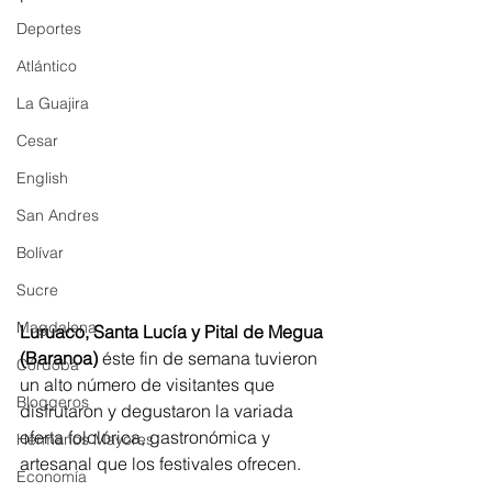
Deportes
Atlántico
La Guajira
Cesar
English
San Andres
Bolívar
Sucre
Magdalena
Luruaco, Santa Lucía y Pital de Megua 
(Baranoa)
 éste fin de semana tuvieron 
Córdoba
un alto número de visitantes que 
Bloggeros
disfrutaron y degustaron la variada 
oferta folclórica, gastronómica y 
Hermanos Mayores
artesanal que los festivales ofrecen.
Economía