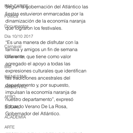
RAP CARIBE
Según la gobernación del Atlántico las 
fiestas estuvieron enmarcadas por la 
Política
dinamización de la economía naranja 
Documentos
que lograron los festivales.
Día 10/10 2017
“Es una manera de disfrutar con la 
Carnaval
familia y amigos un fin de semana 
diferente, que tiene como valor 
Educación
agregado el apoyo a todas las 
BID
expresiones culturales que identifican 
BIENESTAR
las tradiciones ancestrales del 
departamento y, por supuesto, 
AMBIENTAL
impulsan la economía naranja de 
AFRO
nuestro departamento”, expresó 
Eduardo Verano De La Rosa, 
SOCIAL
Gobernador del Atlántico.
ACADEMIA
ARTE