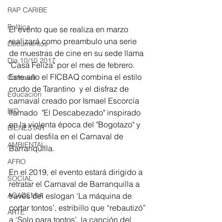
RAP CARIBE
Política
El evento que se realiza en marzo 
realizará como preambulo una serie 
Documentos
de muestras de cine en su sede llama 
Día 10/10 2017
"Casa Feliza" por el mes de febrero. 
Este año el FICBAQ combina el estilo 
Carnaval
crudo de Tarantino  y el disfraz de 
Educación
carnaval creado por Ismael Escorcia 
BID
llamado  "El Descabezado" inspirado 
en la violenta época del "Bogotazo" y 
BIENESTAR
el cual desfila en el Carnaval de 
AMBIENTAL
Barranquilla. 
AFRO
En el 2019, el evento estará dirigido a 
SOCIAL
retratar el Carnaval de Barranquilla a 
través del eslogan ‘La máquina de 
ACADEMIA
cortar tontos’, estribillo que “rebautizó” 
ARTE
a ‘Solo para tontos’, la canción del 