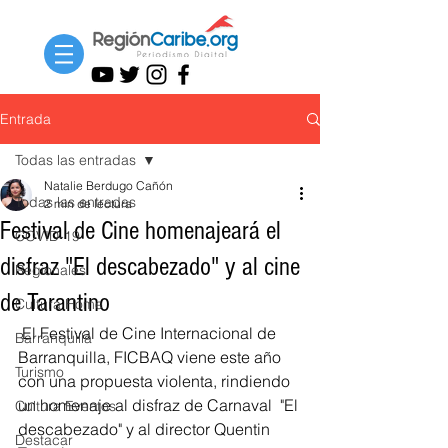
Entrada
Todas las entradas
Natalie Berdugo Cañón
Todas las entradas
2 min de lectura
Festival de Cine homenajeará el
COVID-19
disfraz "El descabezado" y al cine
Regionales
de Tarantino
Cultura Home
 El Festival de Cine Internacional de 
Barranquilla
Barranquilla, FICBAQ viene este año 
Turismo
con una propuesta violenta, rindiendo 
un homenaje al disfraz de Carnaval  "El 
Cultura Eventos
descabezado" y al director Quentin 
Destacar