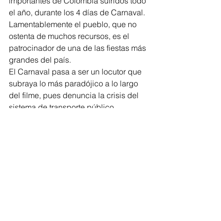
importantes de Colombia sufridos todo 
el año, durante los 4 días de Carnaval. 
Lamentablemente el pueblo, que no 
ostenta de muchos recursos, es el 
patrocinador de una de las fiestas más 
grandes del país.
El Carnaval pasa a ser un locutor que 
subraya lo más paradójico a lo largo 
del filme, pues denuncia la crisis del 
sistema de transporte público, 
alcantarillado, agua potable, servicios 
médicos, entre otros, previendo un 
final apocalíptico.
El documentos ganó un premio India 
Catalina en el Festival Internacional de 
Cine de Cartagena, en 1975.
13 de febrero