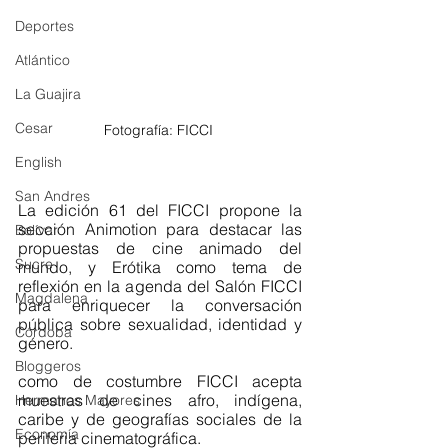
Deportes
Atlántico
La Guajira
Cesar
Fotografía: FICCI 
English
San Andres
La edición 61 del FICCI propone la 
sección Animotion para destacar las 
Bolívar
propuestas de cine animado del 
Sucre
mundo, y Erótika como tema de 
reflexión en la agenda del Salón FICCI 
Magdalena
para enriquecer la conversación 
pública sobre sexualidad, identidad y 
Córdoba
género.
Bloggeros
como de costumbre FICCI acepta 
muestras de cines afro, indígena, 
Hermanos Mayores
caribe y de geografías sociales de la 
Economía
periferia cinematográfica. 