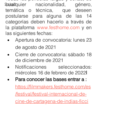
cualquier nacionalidad, género, 
Salud
temática o técnica,
 que deseen 
postularse para alguna de las 14 
categorías deben hacerlo a través de 
la plataforma 
www.festhome.com
 y en 
las siguientes fechas:
Apertura de convocatoria: lunes 23 
de agosto de 2021
Cierre de convocatoria: sábado 18 
de diciembre de 2021
Notificaciones seleccionados: 
miércoles 16 de febrero de 2022
l
Para conocer las bases entrar a : 
https://filmmakers.festhome.com/es
/festival/festival-internacional-de-
cine-de-cartagena-de-indias-ficci