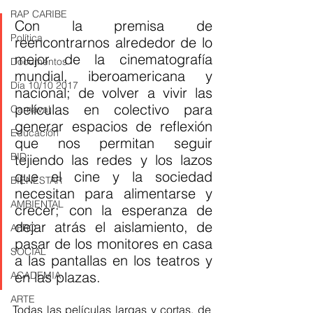
RAP CARIBE
Con la premisa de 
Política
reencontrarnos alrededor de lo 
mejor de la cinematografía 
Documentos
mundial, iberoamericana y 
Día 10/10 2017
nacional; de volver a vivir las 
películas en colectivo para 
Carnaval
generar espacios de reflexión 
Educación
que nos permitan seguir 
BID
tejiendo las redes y los lazos 
que el cine y la sociedad 
BIENESTAR
necesitan para alimentarse y 
AMBIENTAL
crecer; con la esperanza de 
dejar atrás el aislamiento, de 
AFRO
pasar de los monitores en casa 
SOCIAL
a las pantallas en los teatros y 
en las plazas.
ACADEMIA
ARTE
Todas las películas largas y cortas, de 