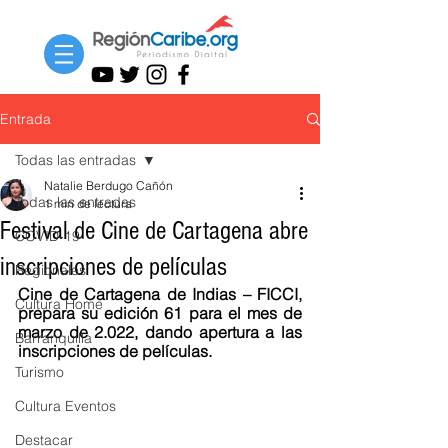
Entrada
Todas las entradas
Natalie Berdugo Cañón
Todas las entradas
1 min de lectura
Festival de Cine de Cartagena abre
COVID-19
inscripciones de películas
Regionales
Cine de Cartagena de Indias – FICCI, 
Cultura Home
prepara su edición 61 para el mes de 
marzo de 2.022, dando apertura a las 
Barranquilla
inscripciones de películas.
Turismo
Cultura Eventos
Destacar