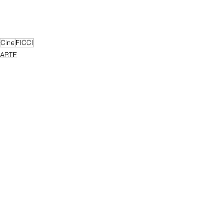
Cine
FICCI
ARTE
Cultura Home
Ver todo
Entradas recientes