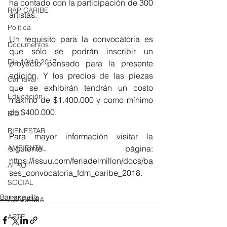
ha contado con la participación de 300 
RAP CARIBE
artistas.
Política
Un requisito para la convocatoria es 
Documentos
que sólo se podrán inscribir un 
Día 10/10 2017
proyecto pensado para la presente 
edición. Y los precios de las piezas 
Carnaval
que se exhibirán tendrán un costo 
Educación
máximo de $1.400.000 y como mínimo 
de $400.000.
BID
BIENESTAR
Para mayor información visitar la 
AMBIENTAL
siguiente página: 
https://issuu.com/feriadelmillon/docs/ba
AFRO
ses_convocatoria_fdm_caribe_2018.
SOCIAL
Barranquilla
ACADEMIA
ARTE