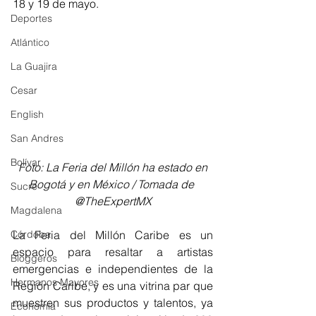
18 y 19 de mayo.
Deportes
Atlántico
La Guajira
Cesar
English
San Andres
Bolívar
 Foto: La Feria del Millón ha estado en 
Bogotá y en México / Tomada de 
Sucre
@TheExpertMX
Magdalena
Córdoba
La Feria del Millón Caribe es un 
espacio para resaltar a artistas 
Bloggeros
emergencias e independientes de la 
Hermanos Mayores
Región Caribe, y es una vitrina par que 
muestren sus productos y talentos, ya 
Economía