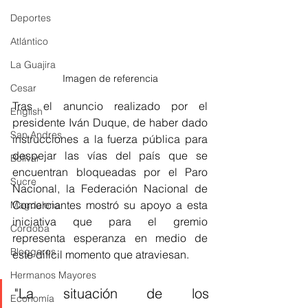
Deportes
Atlántico
La Guajira
Imagen de referencia
Cesar
Tras el anuncio realizado por el 
English
presidente Iván Duque, de haber dado 
San Andres
instrucciones a la fuerza pública para 
despejar las vías del país que se 
Bolívar
encuentran bloqueadas por el Paro 
Sucre
Nacional,
 la Federación Nacional de 
Comerciantes mostró su apoyo a esta 
Magdalena
iniciativa que para el gremio 
Córdoba
representa esperanza en medio de 
Bloggeros
este difícil momento que atraviesan.
Hermanos Mayores
"La situación de los 
Economía