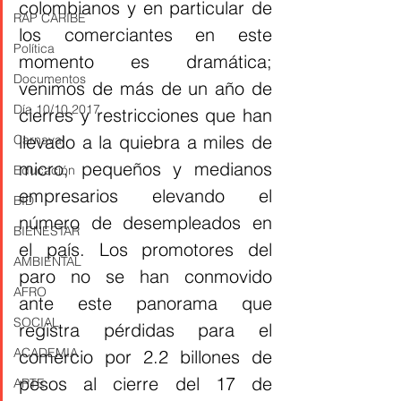
colombianos y en particular de 
RAP CARIBE
los comerciantes en este 
Política
momento es dramática; 
Documentos
venimos de más de un año de 
Día 10/10 2017
cierres y restricciones que han 
llevado a la quiebra a miles de 
Carnaval
micro, pequeños y medianos 
Educación
empresarios elevando el 
BID
número de desempleados en 
BIENESTAR
el país. Los promotores del 
AMBIENTAL
paro no se han conmovido 
AFRO
ante este panorama que 
SOCIAL
registra pérdidas para el 
ACADEMIA
comercio por 2.2 billones de 
pesos al cierre del 17 de 
ARTE