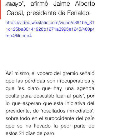
mayo", afirmó Jaime Alberto 
Salud
Cabal, presidente de Fenalco.
https://video.wixstatic.com/video/e891b5_81
1c125ba80141928b1271a3995a1245/480p/
mp4/file.mp4
Así mismo, el vocero del gremio señaló 
que las pérdidas son irrecuperables y 
que "es claro que hay una agenda 
oculta para desestabilizar al país", por 
lo que esperan que esta iniciativa del 
presidente, de "resultados inmediatos", 
sobre todo en el suroccidente del país 
que se ha llevado la peor parte de 
estos 21 días de paro. 