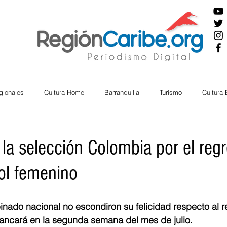
gionales
Cultura Home
Barranquilla
Turismo
Cultura
ira
Cesar
English
San Andres
Bolívar
Sucre
 la selección Colombia por el regr
bol femenino
nos Mayores
Economía
RAP CARIBE
Política
Docu
nado nacional no escondiron su felicidad respecto al r
BIENESTAR
AMBIENTAL
AFRO
ncará en la segunda semana del mes de julio.