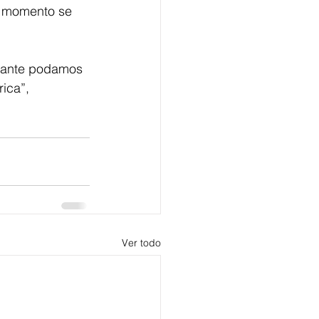
r momento se 
trante podamos 
ica”, 
Ver todo