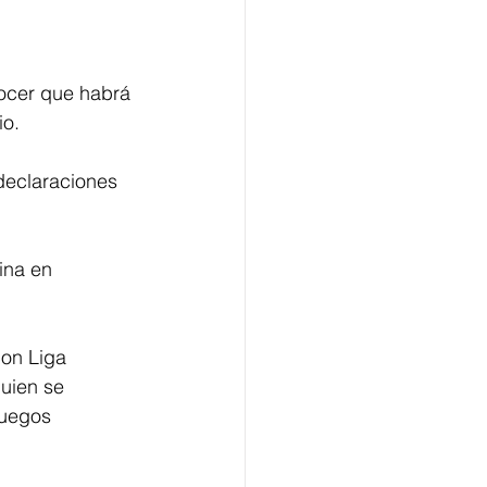
ocer que habrá 
o. 
declaraciones 
ina en 
on Liga 
uien se 
uegos 