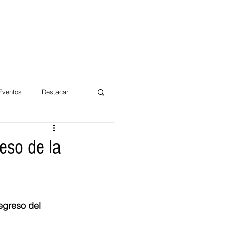
 Eventos
Destacar
Magdalena
eso de la
mentos
Día 10/10 2017
egreso del 