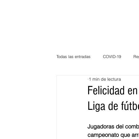
Todas las entradas
COVID-19
Re
1 min de lectura
Deportes
Atlántico
La Guaj
Felicidad en
Liga de fút
Córdoba
Bloggeros
Herma
Jugadoras del combi
Carnaval
Educación
BID
campeonato que arra