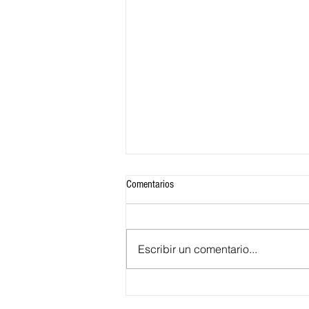
Comentarios
Escribir un comentario...
Colombia se despide del Mundial 2026
y Suiza avanza a los cuartos de final