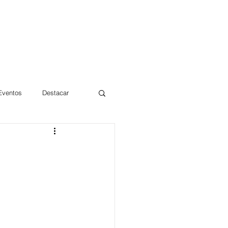
 Eventos
Destacar
Magdalena
mentos
Día 10/10 2017