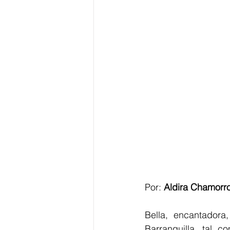
Por: 
Aldira Chamorr
Bella, encantadora
Barranquilla, tal c