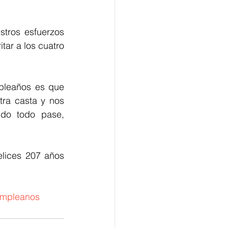
tros esfuerzos 
ar a los cuatro 
pleaños es que 
ra casta y nos 
do todo pase, 
lices 207 años 
cumpleanos