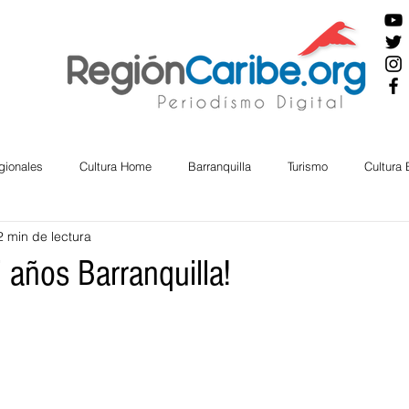
gionales
Cultura Home
Barranquilla
Turismo
Cultura
2 min de lectura
ira
Cesar
English
San Andres
Bolívar
Sucre
 años Barranquilla!
nos Mayores
Economía
RAP CARIBE
Política
Docu
BIENESTAR
AMBIENTAL
AFRO