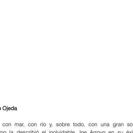
o Ojeda
, con mar, con río y, sobre todo, con una gran soc
omo la describió el inolvidable Joe Arroyo en su éxi