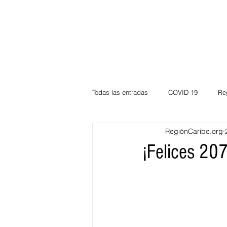
Todas las entradas
COVID-19
Re
RegiónCaribe.org
Deportes
Atlántico
La Guaj
¡Felices 207
Córdoba
Bloggeros
Herma
Carnaval
Educación
BID