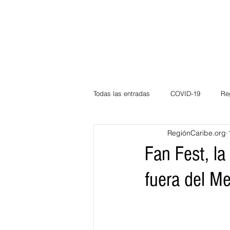
Todas las entradas
COVID-19
Re
RegiónCaribe.org
Deportes
Atlántico
La Guaj
Fan Fest, la
fuera del Me
Córdoba
Bloggeros
Herma
Carnaval
Educación
BID