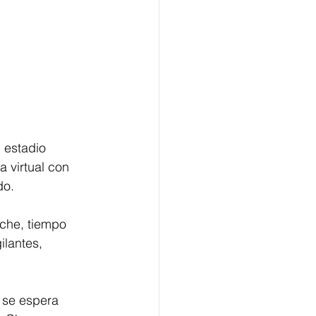
 estadio 
 virtual con 
do.
oche, tiempo 
ilantes, 
 se espera 