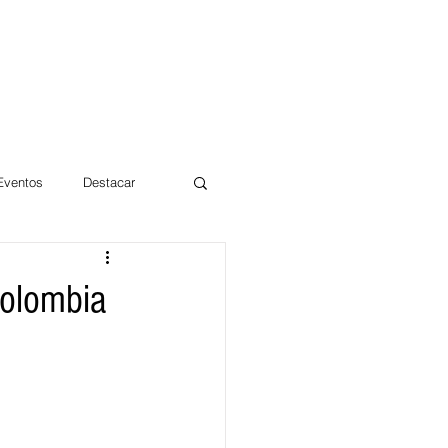
 Eventos
Destacar
Magdalena
Colombia
mentos
Día 10/10 2017