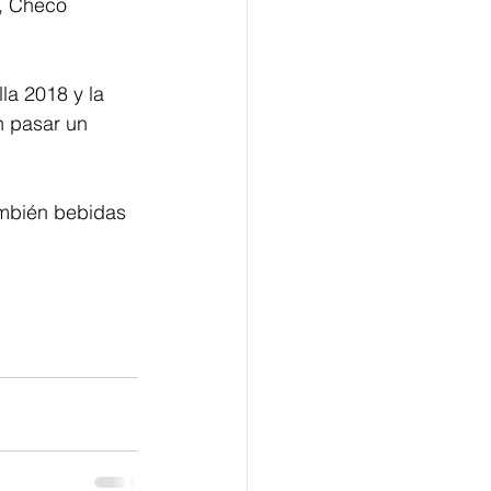
y, Checo 
la 2018 y la 
n pasar un 
ambién bebidas 