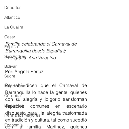
Deportes
Atlántico
La Guajira
Cesar
Familia celebrando el Carnaval de 
English
Barranquilla desde España // 
San Andres
Fotografía: Ana Vizcaíno
Bolívar
Por: Ángela Pertuz
Sucre
Por ahí dicen que el Carnaval de 
Magdalena
Barranquilla lo hace la gente; quienes 
Córdoba
con su alegría y jolgorio transforman 
Bloggeros
espacios comunes en escenario 
dispuesto para  la alegría trasformada 
Hermanos Mayores
en tradición y cultura, tal como sucedió 
Economía
con la familia Martínez, quienes 