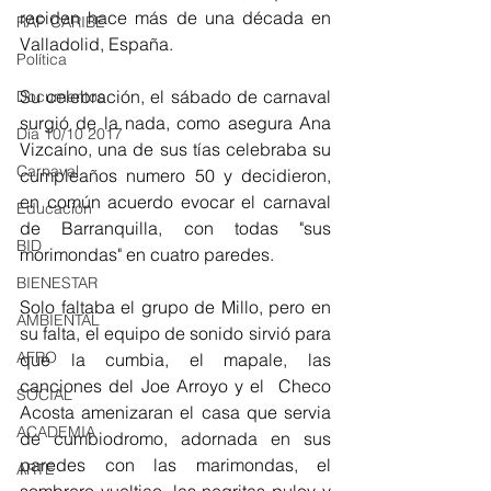
reciden hace más de una década en 
RAP CARIBE
Valladolid, España.
Política
Su celebración, el sábado de carnaval 
Documentos
surgió de la nada, como asegura Ana 
Día 10/10 2017
Vizcaíno, una de sus tías celebraba su 
Carnaval
cumpleaños numero 50 y decidieron, 
en común acuerdo evocar el carnaval 
Educación
de Barranquilla, con todas "sus 
BID
morimondas" en cuatro paredes. 
BIENESTAR
Solo faltaba el grupo de Millo, pero en 
AMBIENTAL
su falta, el equipo de sonido sirvió para 
AFRO
que la cumbia, el mapale, las 
canciones del Joe Arroyo y el  Checo 
SOCIAL
Acosta amenizaran el casa que servia 
ACADEMIA
de cumbiodromo, adornada en sus 
paredes con las marimondas, el 
ARTE