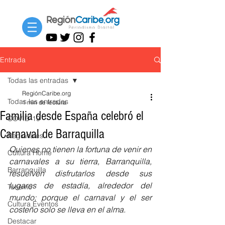
Entrada
Todas las entradas
RegiónCaribe.org
Todas las entradas
1 min de lectura
Familia desde España celebró el
COVID-19
Carnaval de Barraquilla
Regionales
Quienes no tienen la fortuna de venir en 
Cultura Home
carnavales a su tierra, Barranquilla, 
Barranquilla
resuelven disfrutarlos desde sus 
lugares de estadía, alrededor del 
Turismo
mundo; porque el carnaval y el ser 
Cultura Eventos
costeño solo se lleva en el alma. 
Destacar