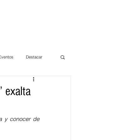
 Eventos
Destacar
Magdalena
’ exalta
mentos
Día 10/10 2017
 y conocer de 