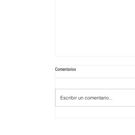
Comentarios
Escribir un comentario...
¿Qué significa para Barranquilla ser la
sede alterna de la Presidencia de la
República?