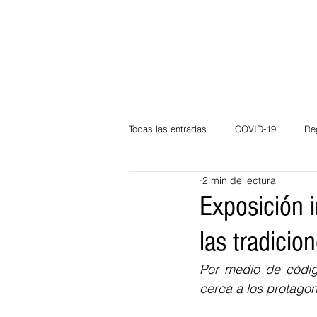
Todas las entradas
COVID-19
Re
2 min de lectura
Deportes
Atlántico
La Guaj
Exposición i
las tradicion
Córdoba
Bloggeros
Herma
Por medio de códig
cerca a los protagon
Carnaval
Educación
BID