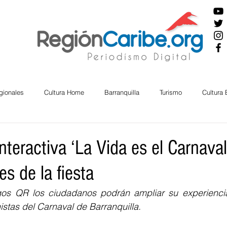
gionales
Cultura Home
Barranquilla
Turismo
Cultura
ira
Cesar
English
San Andres
Bolívar
Sucre
nteractiva ‘La Vida es el Carnaval
es de la fiesta
nos Mayores
Economía
RAP CARIBE
Política
Docu
os QR los ciudadanos podrán ampliar su experiencia
istas del Carnaval de Barranquilla.
BIENESTAR
AMBIENTAL
AFRO