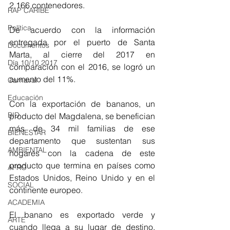
2.166 contenedores.
RAP CARIBE
Política
De acuerdo con la información 
entregada por el puerto de Santa 
Documentos
Marta, al cierre del 2017 en 
Día 10/10 2017
comparación con el 2016, se logró un 
aumento del 11%.
Carnaval
Educación
Con la exportación de bananos, un 
BID
producto del Magdalena, se benefician 
más de 34 mil familias de ese 
BIENESTAR
departamento que sustentan sus 
AMBIENTAL
hogares con la cadena de este 
producto que termina en países como 
AFRO
Estados Unidos, Reino Unido y en el 
SOCIAL
continente europeo.
ACADEMIA
El banano es exportado verde y 
ARTE
cuando llega a su lugar de destino, 