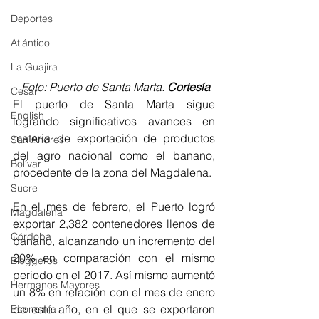
Deportes
Atlántico
La Guajira
 Foto: Puerto de Santa Marta. 
Cortesía
Cesar
El puerto de Santa Marta sigue 
English
logrando significativos avances en 
materia de exportación de productos 
San Andres
del agro nacional como el banano, 
Bolívar
procedente de la zona del Magdalena.
Sucre
En el mes de febrero, el Puerto logró 
Magdalena
exportar 2,382 contenedores llenos de 
Córdoba
banano, alcanzando un incremento del 
20% en comparación con el mismo 
Bloggeros
periodo en el 2017. Así mismo aumentó 
Hermanos Mayores
un 8% en relación con el mes de enero 
de este año, en el que se exportaron 
Economía