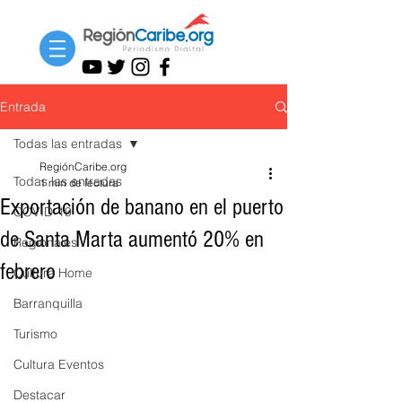
Entrada
Todas las entradas
RegiónCaribe.org
Todas las entradas
1 min de lectura
Exportación de banano en el puerto
COVID-19
de Santa Marta aumentó 20% en
Regionales
febrero
Cultura Home
Barranquilla
Turismo
Cultura Eventos
Destacar