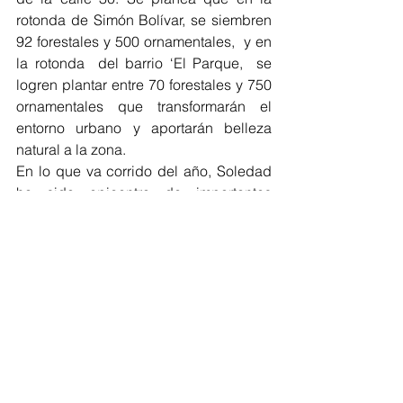
rotonda de Simón Bolívar, se siembren 
92 forestales y 500 ornamentales,  y en 
la rotonda  del barrio ‘El Parque,  se  
logren plantar entre 70 forestales y 750 
ornamentales que transformarán el 
entorno urbano y aportarán belleza 
natural a la zona.
En lo que va corrido del año, Soledad 
ha sido epicentro de importantes 
iniciativas ambientales. Se destaca la 
reciente siembra de 400 especies 
arbóreas en el barrio Nueva Esperanza 
por parte de la empresa Bavaria, y los 
continuos operativos ambientales, de 
limpieza y concientización, 
adelantados por parte del Edumas.
#Siembra
Atlántico