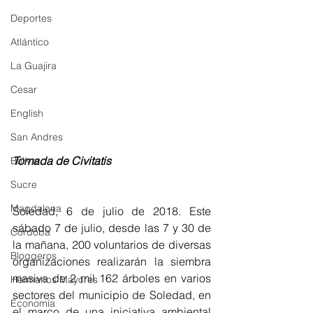
Deportes
Atlántico
La Guajira
Cesar
English
San Andres
Tomada de Civitatis 
Bolívar
Sucre
Magdalena
Soledad, 6 de julio de 2018. Este 
sábado 7 de julio, desde las 7 y 30 de 
Córdoba
la mañana, 200 voluntarios de diversas 
Bloggeros
organizaciones realizarán la siembra 
masiva de 2 mil 162 árboles en varios 
Hermanos Mayores
sectores del municipio de Soledad, en 
Economía
el marco de una iniciativa ambiental  