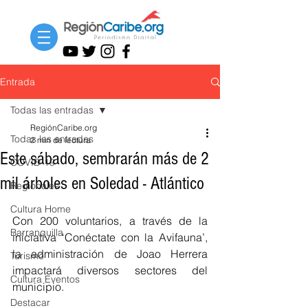
Entrada
Todas las entradas
RegiónCaribe.org
Todas las entradas
2 min de lectura
Este sábado, sembrarán más de 2
COVID-19
mil árboles en Soledad - Atlántico
Regionales
Cultura Home
Con 200 voluntarios, a través de la 
Barranquilla
iniciativa ‘Conéctate con la Avifauna’, 
la administración de Joao Herrera 
Turismo
impactará diversos sectores del 
Cultura Eventos
municipio. 
Destacar