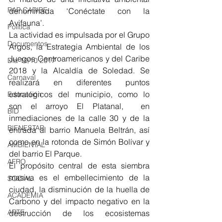
RAP CARIBE
denominada ‘Conéctate con la 
Avifauna’. 
Política
La actividad es impulsada por el Grupo 
Documentos
Argos, la Estrategia Ambiental de los 
Juegos Centroamericanos y del Caribe 
Día 10/10 2017
2018 y la Alcaldía de Soledad. Se 
Carnaval
realizará en diferentes puntos 
estratégicos del municipio, como lo 
Educación
son el arroyo El Platanal,  en 
BID
inmediaciones de la calle 30 y de la 
BIENESTAR
entrada al barrio Manuela Beltrán, así 
como en la rotonda de Simón Bolívar y  
AMBIENTAL
del barrio El Parque.
AFRO
El propósito central de esta siembra 
masiva es el embellecimiento de la 
SOCIAL
ciudad, la disminución de la huella de 
ACADEMIA
Carbono y del impacto negativo en la 
ARTE
destrucción de los ecosistemas 