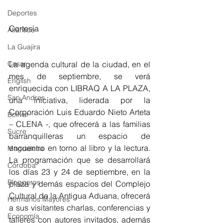
Deportes
Cortesía
Atlántico
La Guajira
La agenda cultural de la ciudad, en el 
Cesar
mes de septiembre, se verá 
English
enriquecida con LIBRAQ A LA PLAZA, 
San Andres
una iniciativa, liderada por la 
Corporación Luis Eduardo Nieto Arteta 
Bolívar
– CLENA -, que ofrecerá a las familias 
Sucre
barranquilleras un espacio de 
encuentro en torno al libro y la lectura. 
Magdalena
La programación que se desarrollará 
Córdoba
los días 23 y 24 de septiembre, en la 
Bloggeros
plaza y demás espacios del Complejo 
Cultural de la Antigua Aduana, ofrecerá 
Hermanos Mayores
a sus visitantes charlas, conferencias y 
Economía
talleres con autores invitados, además 