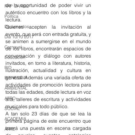
de la oportunidad de poder vivir un 
RAP CARIBE
auténtico encuentro con los libros y la 
Política
lectura.
Quienes acepten la invitación al 
Documentos
evento, que será con entrada gratuita, y 
Día 10/10 2017
se animen a sumergirse en el mundo 
Carnaval
de los libros, encontrarán espacios de 
conversación y diálogo con autores 
Educación
invitados, en torno a literatura, historia, 
BID
ilustración, actualidad y cultura en 
general. Además una variada oferta de 
BIENESTAR
actividades de promoción lectora para 
AMBIENTAL
todas las edades, desde lectura en voz 
AFRO
alta, talleres de escritura y actividades 
musicales para todo público.
SOCIAL
A tan solo 23 días de que se lea la 
ACADEMIA
primera página de este encuentro que 
traerá una puesta en escena cargada 
ARTE