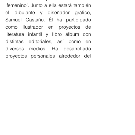
‘femenino’. Junto a ella estará también 
el dibujante y diseñador gráfico, 
Samuel Castaño. Él ha participado 
como ilustrador en proyectos de 
literatura infantil y libro álbum con 
distintas editoriales, así como en 
diversos medios. Ha desarrollado 
proyectos personales alrededor del 
dibujo, la autopublicación y la 
narrativa. Autor de los libros 
Imperfecciones (2014), El tiempo de mi 
casa (2016), 1 y 3 (2018); Palabras en 
mi maleta (2018); El incendio (2020) 
ganador de la Beca para publicación 
de libro ilustrado del Ministerio de 
Cultura.
Por la cuota local, Johnny Andrés 
Insignares Cadena, nutrido de todo eso 