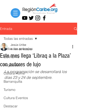
Entrada
Todas las entradas
Jesús Uribe
Todas las entradas
4 min de lectura
Este mes llega ‘Libraq a la Plaza’
COVID-19
con autores de lujo
Regionales
La programación se desarrollará los 
Cultura Home
días 23 y 24 de septiembre.
Barranquilla
Turismo
Cultura Eventos
Destacar