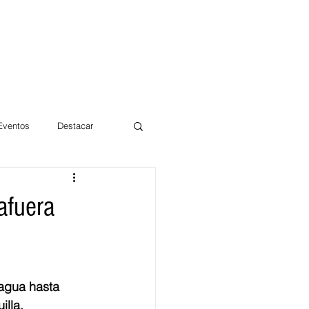
 Eventos
Destacar
Magdalena
afuera
mentos
Día 10/10 2017
agua hasta 
illa.