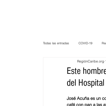
Todas las entradas
COVID-19
Re
RegiónCaribe.org
Deportes
Atlántico
La Guaj
Este hombre
del Hospital
Córdoba
Bloggeros
Herma
José Acuña es un c
Carnaval
Educación
BID
café con pan a las a