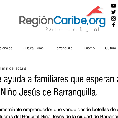
gionales
Cultura Home
Barranquilla
Turismo
Cultura
1 min de lectura
ira
Cesar
English
San Andres
Bolívar
Sucre
 ayuda a familiares que esperan 
 Niño Jesús de Barranquilla.
nos Mayores
Economía
RAP CARIBE
Política
Docu
omerciante emprendedor que vende desde botellas de 
BIENESTAR
AMBIENTAL
AFRO
fueras del Hospital Niño Jesús de la ciudad de Barranqu