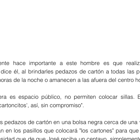
ente hace importante a este hombre es que realiza
ice él, al brindarles pedazos de cartón a todas las p
oras de la noche o amanecen a las afuera del centro hos
ra es espacio público, no permiten colocar sillas. 
artoncitos', así, sin compromiso". 
s pedazos de cartón en una bolsa negra cerca de una vi
n en los pasillos que colocará "los cartones" para que 
esidad que de que José reciba un centavo, simplemente 