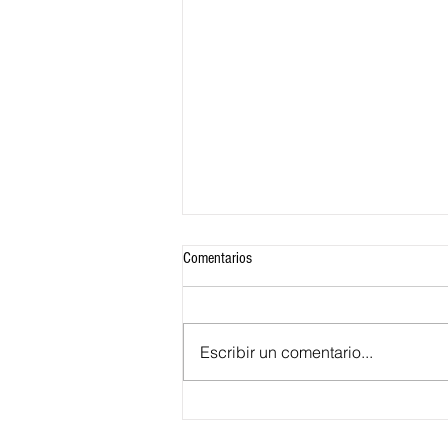
Comentarios
Escribir un comentario...
102 años de historia de un Junior que
lleva el sello de una mujer: Micaela