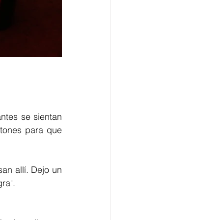
tes se sientan 
tones para que 
n allí. Dejo un 
ra". 