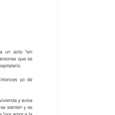
 un acto "sin 
ersonas que se 
pitalario. 
Entonces yo de 
vienda y avisa 
se sienten y se 
"por amor a la 