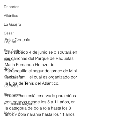
Deportes
Atlántico
La Guajira
Cesar
Foto: Cortesía
English
San Andres
Este sábado 4 de junio se disputará en 
las canchas del Parque de Raquetas 
Bolívar
María Fernanda Herazo de 
Sucre
Barranquilla el segundo torneo de Mini 
Tenis infantil, el cual es organizado por 
Magdalena
la Liga de Tenis del Atlántico.
Córdoba
Bloggeros
El certamen está reservado para niños 
con edades desde los 5 a 11 años, en 
Hermanos Mayores
la categoría de bola roja hasta los 8 
Economía
años y bola naranja hasta los 11 años 