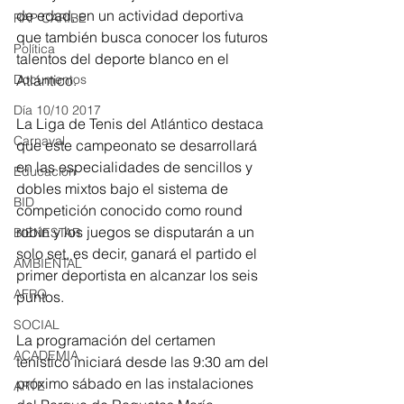
de edad, en un actividad deportiva 
RAP CARIBE
que también busca conocer los futuros 
Política
talentos del deporte blanco en el 
Atlántico.
Documentos
Día 10/10 2017
La Liga de Tenis del Atlántico destaca 
Carnaval
que este campeonato se desarrollará 
en las especialidades de sencillos y 
Educación
dobles mixtos bajo el sistema de 
BID
competición conocido como round 
robín y los juegos se disputarán a un 
BIENESTAR
solo set, es decir, ganará el partido el 
AMBIENTAL
primer deportista en alcanzar los seis 
AFRO
puntos.
SOCIAL
La programación del certamen 
ACADEMIA
tenístico iniciará desde las 9:30 am del 
próximo sábado en las instalaciones 
ARTE