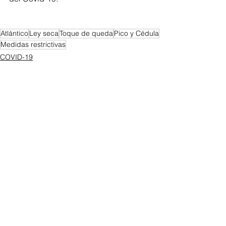
Atlántico
Ley seca
Toque de queda
Pico y Cédula
Medidas restrictivas
COVID-19
Atlántico
Ver todo
Entradas recientes