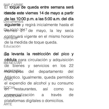
RAP CARIBE
El
 toque de queda entre semana será 
desde este viernes 14 de mayo a partir 
Política
de las 10:00 p.m. a las 5:00 a.m. del día 
Documentos
siguiente 
y regirá inicialmente hasta el 
Día 10/10 2017
viernes 21 de mayo, la ley seca 
continuará vigente en el mismo horario 
Carnaval
de la medida de toque queda.
Educación
Se levanta la restricción del pico y 
BID
cédula 
para circulación y adquisición 
BIENESTAR
de bienes y servicios en los 22 
municipios del departamento del 
AMBIENTAL
Atlántico. Igualmente, queda permitido 
AFRO
el expendio de alcohol y su consumo 
SOCIAL
en restaurantes, así como su 
comercialización a través de 
ACADEMIA
plataformas digitales o domicilios.
ARTE