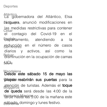
Deportes
Atlántico
La gobernadora del Atlántico, Elsa 
Noguera, anunció modificaciones en 
La Guajira
las medidas restrictivas para contener 
Cesar
el contagio del Covid-19 en el 
English
departamento, atendiendo a la 
reducción en el número de casos 
San Andres
diarios y activos, así como la 
Bolívar
disminución en la ocupación de camas 
UCI. 
Sucre
Magdalena
Desde este sábado 15 de mayo las 
playas reabrirán sus puertas 
para la 
Córdoba
atención de turistas. Además el 
toque 
Bloggeros
de queda 
será desde las 4:00 de la 
Hermanos Mayores
tarde hasta las 5:00 de la mañana este 
sábado, domingo y lunes festivo.
Economía