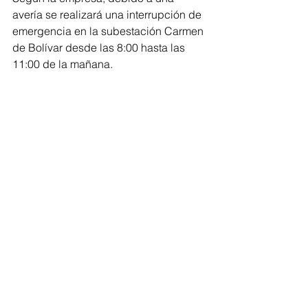
avería se realizará una interrupción de 
emergencia en la subestación Carmen 
de Bolívar desde las 8:00 hasta las 
11:00 de la mañana. 
Finalmente la empresa indicó que si 
bien las interrupciones generan 
incomodidades a la población, éstas 
son necesarias para garantizar la 
confiabilidad, la continuidad y calidad 
del servicio.
#Electricaribe
#FluidoEléctrico
#RegiónCaribe
#Montería
#Barranquilla
#Soledad
#Valledupar