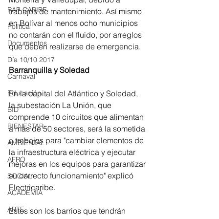
RAP CARIBE
trabajos de mantenimiento. Así mismo 
en Bolívar al menos ocho municipios 
Política
no contarán con el fluido, por arreglos 
Documentos
que deben realizarse de emergencia.
Día 10/10 2017
Barranquilla y Soledad
Carnaval
En la capital del Atlántico y Soledad, 
Educación
la subestación La Unión, que 
BID
comprende 10 circuitos que alimentan 
BIENESTAR
a más de 50 sectores, será la sometida 
a trabajos para "cambiar elementos de 
AMBIENTAL
la infraestructura eléctrica y ejecutar 
AFRO
mejoras en los equipos para garantizar 
su correcto funcionamiento" explicó 
SOCIAL
Electricaribe.
ACADEMIA
ARTE
Estos son los barrios que tendrán 