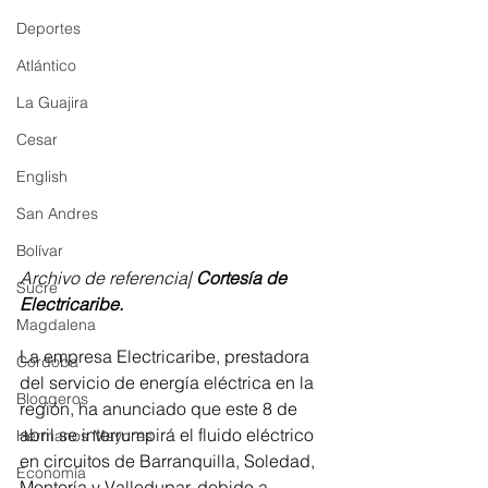
Deportes
Atlántico
La Guajira
Cesar
English
San Andres
Bolívar
Archivo de referencia| 
Cortesía de 
Sucre
Electricaribe.
Magdalena
La empresa Electricaribe, prestadora 
Córdoba
del servicio de energía eléctrica en la 
Bloggeros
región, ha anunciado que este 8 de 
abril se interrumpirá el fluido eléctrico 
Hermanos Mayores
en circuitos de Barranquilla, Soledad, 
Economía
Montería y Valledupar, debido a 