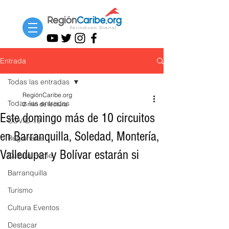
Entrada
Todas las entradas
RegiónCaribe.org
Todas las entradas
2 min de lectura
Este domingo más de 10 circuitos
COVID-19
en Barranquilla, Soledad, Montería,
Regionales
Valledupar y Bolívar estarán si
Cultura Home
Barranquilla
Turismo
Cultura Eventos
Destacar