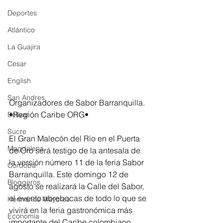
Deportes
Atlántico
La Guajira
Cesar
English
San Andres
Organizadores de Sabor Barranquilla. 
•Región Caribe ORG•
Bolívar
Sucre
El Gran Malecón del Río en el Puerta 
Magdalena
de Oro será testigo de la antesala de 
la versión número 11 de la feria Sabor 
Córdoba
Barranquilla. Este domingo 12 de 
Bloggeros
agosto se realizará la Calle del Sabor, 
el evento abrebocas de todo lo que se 
Hermanos Mayores
vivirá en la feria gastronómica más 
Economía
importante del Caribe colombiano.