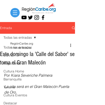
Entrada
Todas las entradas
RegiónCaribe.org
Todas las entradas
1 min de lectura
Este domingo la 'Calle del Sabor' se
COVID-19
toma el Gran Malecón
Regionales
Cultura Home
Por 
Kiara Severiche Palmera
Barranquilla
La cita será en el Gran Malecón Puerta 
Turismo
de Oro.
Cultura Eventos
Destacar