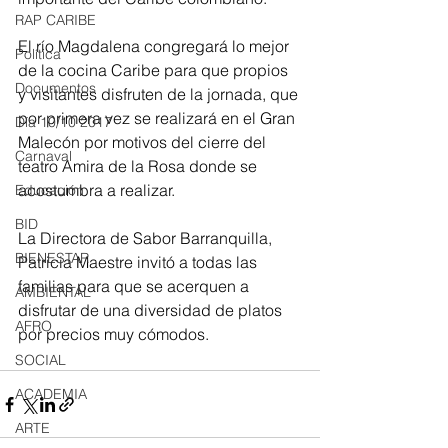
RAP CARIBE
El río Magdalena congregará lo mejor 
Política
de la cocina Caribe para que propios 
Documentos
y visitantes disfruten de la jornada, que 
por primera vez se realizará en el Gran 
Día 10/10 2017
Malecón por motivos del cierre del 
Carnaval
teatro Amira de la Rosa donde se 
acostumbra a realizar.
Educación
BID
La Directora de Sabor Barranquilla, 
BIENESTAR
Patricia Maestre invitó a todas las 
familias para que se acerquen a 
AMBIENTAL
disfrutar de una diversidad de platos 
AFRO
por precios muy cómodos. 
SOCIAL
ACADEMIA
ARTE