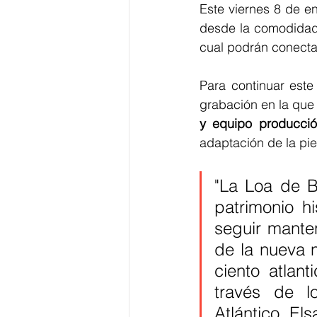
Este viernes 8 de en
desde la comodidad 
cual podrán conectar
Para continuar este
grabación en la que
y equipo producci
adaptación de la piez
"La Loa de B
patrimonio hi
seguir manten
de la nueva n
ciento atlan
través de l
Atlántico, El