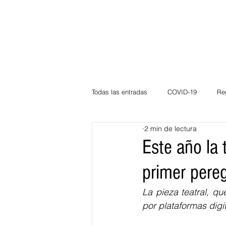
Todas las entradas
COVID-19
Re
2 min de lectura
Deportes
Atlántico
La Guaj
Este año la 
primer pereg
Córdoba
Bloggeros
Herma
La pieza teatral, q
por plataformas digi
Carnaval
Educación
BID