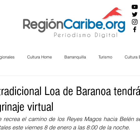
gionales
Cultura Home
Barranquilla
Turismo
Cultura
ira
Cesar
English
San Andres
Bolívar
Sucre
tradicional Loa de Baranoa tendr
rinaje virtual
nos Mayores
Economía
RAP CARIBE
Política
Docu
ue recrea el camino de los Reyes Magos hacia Belén ser
tales este viernes 8 de enero a las 8:00 de la noche.
BIENESTAR
AMBIENTAL
AFRO