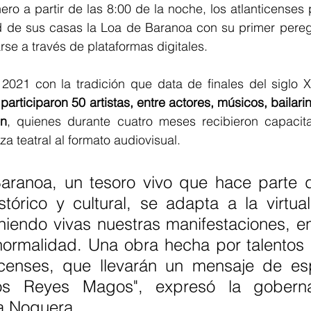
ero a partir de las 8:00 de la noche, los atlanticenses p
de sus casas la Loa de Baranoa con su primer peregrina
se a través de plataformas digitales. 
 2021 con la tradición que data de finales del siglo X
 
participaron 50 artistas, entre actores, músicos, bailarin
ón
, quienes durante cuatro meses recibieron capacita
a teatral al formato audiovisual.
aranoa, un tesoro vivo que hace parte d
stórico y cultural, se adapta a la virtua
iendo vivas nuestras manifestaciones, en
ormalidad. Una obra hecha por talentos c
ticenses, que llevarán un mensaje de es
os Reyes Magos", expresó la goberna
sa Noguera.