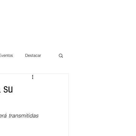
 Eventos
Destacar
Magdalena
á su
mentos
Día 10/10 2017
á transmitidas 