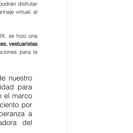
odrán disfrutar 
je virtual, al 
IX, se hizo una 
es, vestuaristas 
ciones para la 
e nuestro 
lidad para 
 el marco 
iento por 
peranza a 
dora del 