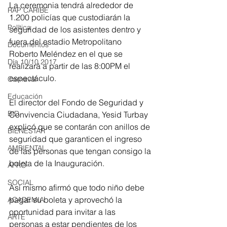
La ceremonia tendrá alrededor de 
RAP CARIBE
1.200 policías que custodiarán la 
Política
seguridad de los asistentes dentro y 
fuera del estadio Metropolitano 
Documentos
Roberto Meléndez en el que se 
Día 10/10 2017
realizará a partir de las 8:00PM el 
espectáculo.
Carnaval
Educación
El director del Fondo de Seguridad y 
BID
Convivencia Ciudadana, Yesid Turbay 
explicó que se contarán con anillos de 
BIENESTAR
seguridad que garanticen el ingreso 
AMBIENTAL
de las personas que tengan consigo la 
boleta de la Inauguración. 
AFRO
SOCIAL
Así mismo afirmó que todo niño debe 
pagar su boleta y aprovechó la 
ACADEMIA
oportunidad para invitar a las 
ARTE
personas a estar pendientes de los 