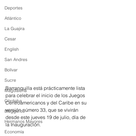
Deportes
Atlántico
La Guajira
Cesar
English
San Andres
Bolívar
Sucre
Barranquilla está prácticamente lista 
Magdalena
para celebrar el inicio de los Juegos 
Córdoba
Centroamericanos y del Caribe en su 
versión número 33, que se vivirán 
Bloggeros
desde este jueves 19 de julio, día de 
Hermanos Mayores
la Inauguración.
Economía