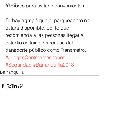
Salud
menores para evitar inconvenientes.
Turbay agregó que el parqueadero no 
estará disponible, por lo que 
recomienda a las personas llegar al 
estadio en taxi o hacer uso del 
transporte público como Transmetro.
#JuegosCentroamericanos
#Seguridad
#Barranquilla2018
Barranquilla
Ver todo
Entradas recientes