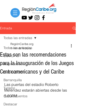
Entrada
Todas las entradas
RegiónCaribe.org
Todas las entradas
1 min de lectura
Estas son las recomendaciones
COVID-19
para la Inauguración de los Juegos
Regionales
Centroamericanos y del Caribe
Cultura Home
Barranquilla
Las puertas del estadio Roberto 
Turismo
Meléndez estarán abiertas desde las 
5:00PM.
Cultura Eventos
Destacar