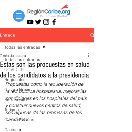
Entrada
Todas las entradas
7 min de lectura
Todas las entradas
Estas son las propuestas en salud
COVID-19
de los candidatos a la presidencia
Regionales
Propuestas como la recuperación de 
Cultura Home
la red pública hospitalaria, mejorar las 
condiciones en los hospitales del país 
Barranquilla
y construir nuevos centros de salud, 
Turismo
son algunas de las promesas de los 
candidatos.
Cultura Eventos
Destacar