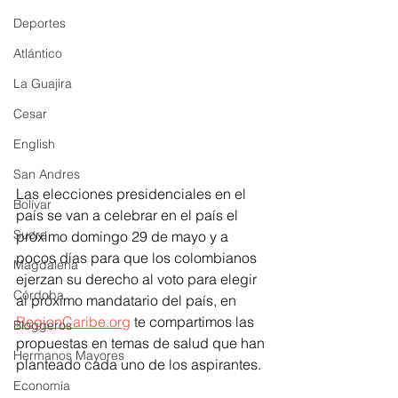
Deportes
Atlántico
La Guajira
Cesar
English
San Andres
Las elecciones presidenciales en el 
Bolívar
país se van a celebrar en el país el 
Sucre
próximo domingo 29 de mayo y a 
pocos días para que los colombianos 
Magdalena
ejerzan su derecho al voto para elegir 
Córdoba
al próximo mandatario del país, en 
RegionCaribe.org
 te compartimos las 
Bloggeros
propuestas en temas de salud que han 
Hermanos Mayores
planteado cada uno de los aspirantes.
Economía