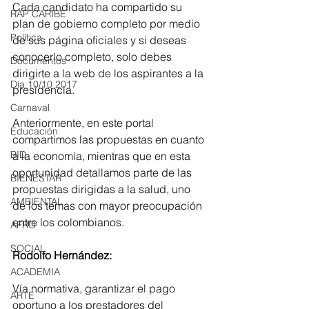
Cada candidato ha compartido su 
RAP CARIBE
plan de gobierno completo por medio 
Política
de sus página oficiales y si deseas 
conocerlo completo, solo debes 
Documentos
dirigirte a la web de los aspirantes a la 
Día 10/10 2017
presidencia.
Carnaval
Anteriormente, en este portal 
Educación
compartimos las propuestas en cuanto 
BID
a la economía, mientras que en esta 
oportunidad detallamos parte de las 
BIENESTAR
propuestas dirigidas a la salud, uno 
AMBIENTAL
de los temas con mayor preocupación 
entre los colombianos.
AFRO
SOCIAL
Rodolfo Hernández:
ACADEMIA
Vía normativa, garantizar el pago 
ARTE
oportuno a los prestadores del 