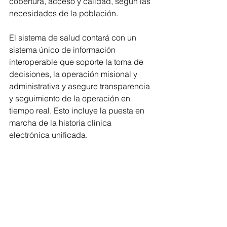
cobertura, acceso y calidad, según las 
necesidades de la población.
El sistema de salud contará con un 
sistema único de información 
interoperable que soporte la toma de 
decisiones, la operación misional y 
administrativa y asegure transparencia 
y seguimiento de la operación en 
tiempo real. Esto incluye la puesta en 
marcha de la historia clínica 
electrónica unificada.
Hacia una salud intercultural: 
Apoyaremos la implementación del 
Sistema Indígena de Salud Propia e 
Intercultural-SISPI, revitalizaremos los 
sistemas de salud propios e 
interculturales del campesinado, los 