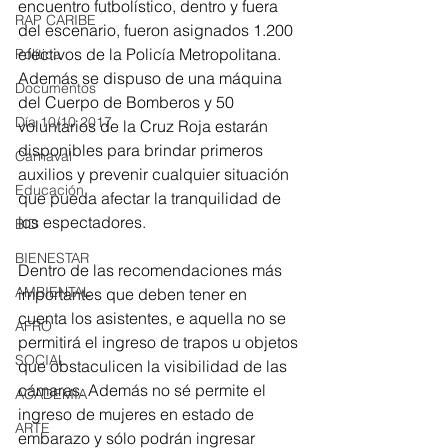
encuentro futbolístico, dentro y fuera 
RAP CARIBE
del escenario, fueron asignados 1.200 
efectivos de la Policía Metropolitana. 
Política
Además se dispuso de una máquina 
Documentos
del Cuerpo de Bomberos y 50 
Día 10/10 2017
voluntarios de la Cruz Roja estarán 
disponibles para brindar primeros 
Carnaval
auxilios y prevenir cualquier situación 
Educación
que pueda afectar la tranquilidad de 
los espectadores. 
BID
BIENESTAR
Dentro de las recomendaciones más 
AMBIENTAL
importantes que deben tener en 
cuenta los asistentes, e aquella no se 
AFRO
permitirá el ingreso de trapos u objetos 
SOCIAL
que obstaculicen la visibilidad de las 
cámaras. Además no sé permite el 
ACADEMIA
ingreso de mujeres en estado de 
ARTE
embarazo y sólo podrán ingresar 