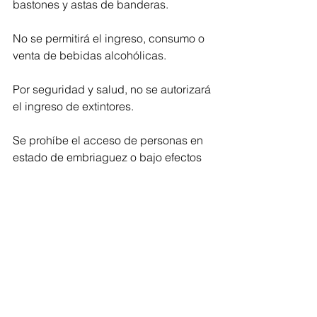
bastones y astas de banderas.
No se permitirá el ingreso, consumo o 
venta de bebidas alcohólicas.
Por seguridad y salud, no se autorizará 
el ingreso de extintores.
Se prohíbe el acceso de personas en 
estado de embriaguez o bajo efectos 
de sustancias psicoactivas.
No se admitirá el uso de pólvora, 
envases de vidrio, lata o plástico.
Está prohibido el uso de gas propano 
y carbón. 