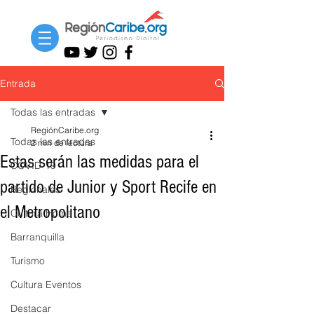
Entrada
Todas las entradas
RegiónCaribe.org
Todas las entradas
2 min de lectura
Estas serán las medidas para el
COVID-19
partido de Junior y Sport Recife en
Regionales
el Metropolitano
Cultura Home
Barranquilla
Turismo
Cultura Eventos
Destacar