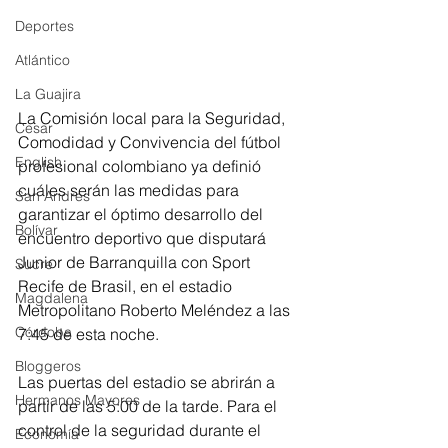
Deportes
Atlántico
La Guajira
La Comisión local para la Seguridad, 
Cesar
Comodidad y Convivencia del fútbol 
English
profesional colombiano ya definió 
cuáles serán las medidas para 
San Andres
garantizar el óptimo desarrollo del 
Bolívar
encuentro deportivo que disputará 
Junior de Barranquilla con Sport 
Sucre
Recife de Brasil, en el estadio 
Magdalena
Metropolitano Roberto Meléndez a las 
Córdoba
7:45 de esta noche.
Bloggeros
Las puertas del estadio se abrirán a 
Hermanos Mayores
partir de las 5:00 de la tarde. Para el 
control de la seguridad durante el 
Economía