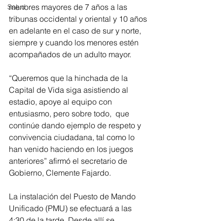
menores mayores de 7 años a las 
Salud
tribunas occidental y oriental y 10 años 
en adelante en el caso de sur y norte, 
siempre y cuando los menores estén 
acompañados de un adulto mayor.
“Queremos que la hinchada de la 
Capital de Vida siga asistiendo al 
estadio, apoye al equipo con 
entusiasmo, pero sobre todo,  que  
continúe dando ejemplo de respeto y 
convivencia ciudadana, tal como lo 
han venido haciendo en los juegos 
anteriores” afirmó el secretario de 
Gobierno, Clemente Fajardo.
La instalación del Puesto de Mando 
Unificado (PMU) se efectuará a las 
4:30 de la tarde. Desde allí se 