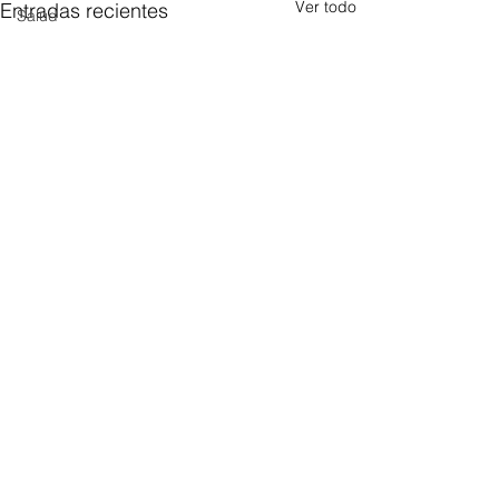
Ver todo
Entradas recientes
Salud
Comentarios