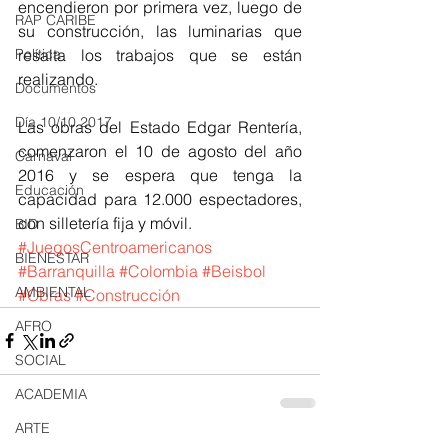
encendieron por primera vez, luego de 
RAP CARIBE
su construcción, las luminarias que 
resalta los trabajos que se están 
Política
realizando.
Documentos
Día 10/10 2017
Las obras del Estado Edgar Rentería, 
comenzaron el 10 de agosto del año 
Carnaval
2016 y se espera que tenga la 
Educación
capacidad para 12.000 espectadores, 
con silletería fija y móvil.
BID
#JuegosCentroamericanos
BIENESTAR
#Barranquilla
#Colombia
#Beisbol
AMBIENTAL
#Obras
#Construcción
AFRO
SOCIAL
ACADEMIA
ARTE