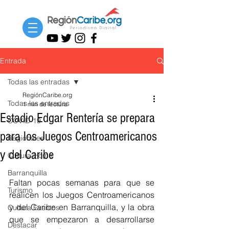
Entrada
Todas las entradas
RegiónCaribe.org
Todas las entradas
1 min de lectura
Estadio Edgar Rentería se prepara
COVID-19
para los Juegos Centroamericanos
Regionales
y del Caribe
Cultura Home
Barranquilla
Faltan pocas semanas para que se 
Turismo
realicen los Juegos Centroamericanos 
y del Caribe en Barranquilla, y la obra 
Cultura Eventos
que se empezaron a desarrollarse 
Destacar