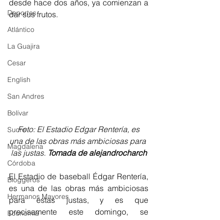
desde hace dos años, ya comienzan a 
Deportes
dar sus frutos.
Atlántico
La Guajira
Cesar
English
San Andres
Bolívar
Foto: El Estadio Edgar Rentería, es 
Sucre
una de las obras más ambiciosas para 
Magdalena
las justas. 
Tomada de alejandrocharch
Córdoba
El Estadio de baseball Édgar Rentería, 
Bloggeros
es una de las obras más ambiciosas 
Hermanos Mayores
para estas justas, y es que 
precisamente este domingo, se 
Economía