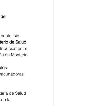
 de 
mente, sin 
erio de Salud 
tribución entre 
ón en Montería.
ales 
 vacunadoras 
taría de Salud 
de la 