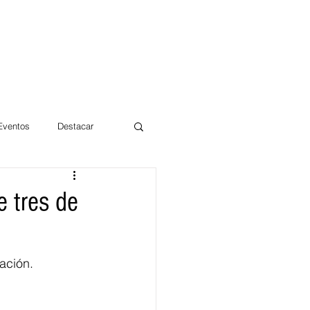
 Eventos
Destacar
Magdalena
e tres de
mentos
Día 10/10 2017
ación.