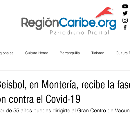
gionales
Cultura Home
Barranquilla
Turismo
Cultura
ira
Cesar
English
San Andres
Bolívar
Sucre
eisbol, en Montería, recibe la fas
ón contra el Covid-19
nos Mayores
Economía
RAP CARIBE
Política
Docu
or de 55 años puedes dirigirte al Gran Centro de Vacun
BIENESTAR
AMBIENTAL
AFRO