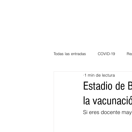
Todas las entradas
COVID-19
Re
1 min de lectura
Deportes
Atlántico
La Guaj
Estadio de B
la vacunaci
Córdoba
Bloggeros
Herma
Si eres docente may
Carnaval
Educación
BID