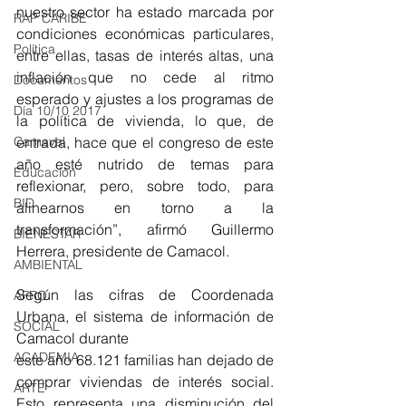
nuestro sector ha estado marcada por 
RAP CARIBE
condiciones económicas particulares, 
Política
entre ellas, tasas de interés altas, una 
inflación que no cede al ritmo 
Documentos
esperado y ajustes a los programas de 
Día 10/10 2017
la política de vivienda, lo que, de 
Carnaval
entrada, hace que el congreso de este 
año esté nutrido de temas para 
Educación
reflexionar, pero, sobre todo, para 
BID
alinearnos en torno a la 
transformación”, afirmó Guillermo 
BIENESTAR
Herrera, presidente de Camacol.
AMBIENTAL
Según las cifras de Coordenada 
AFRO
Urbana, el sistema de información de 
SOCIAL
Camacol durante
ACADEMIA
este año 68.121 familias han dejado de 
comprar viviendas de interés social. 
ARTE
Esto representa una disminución del 