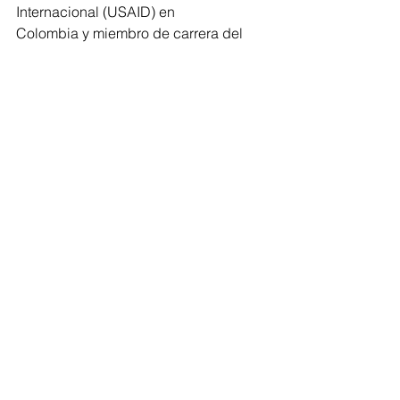
Internacional (USAID) en
Colombia y miembro de carrera del 
Servicio Superior Exterior.
Camacol
Barranquilla
Cultura Eventos
Ver todo
Entradas recientes