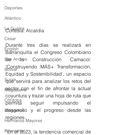
Deportes
Atlántico
La Guajira
Cortesía: Alcaldía
Cesar
Durante tres días se realizará en 
English
Barranquilla el Congreso Colombiano 
San Andres
de la Construcción Camacol: 
‘Construyendo MÁS+ Transformación, 
Bolívar
Equidad y Sostenibilidad’, un espacio 
Sucre
que servirá para analizar los retos del 
sector con el fin de afrontar la actual 
Magdalena
coyuntura y trazar una hoja de ruta que 
Córdoba
permita seguir impulsando el 
desarrollo y el progreso desde las 
Bloggeros
regiones.
Hermanos Mayores
Economía
“En el 2023, la tendencia comercial de 