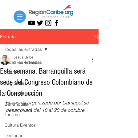
Entrada
Todas las entradas
Jesús Uribe
Todas las entradas
2 min de lectura
Esta semana, Barranquilla será
COVID-19
sede del Congreso Colombiano de
Regionales
la Construcción
Cultura Home
El evento organizado por Camacol se 
Barranquilla
desarrollará del 18 al 20 de octubre.
Turismo
Cultura Eventos
Destacar