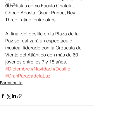
Salud
de artistas como Fausto Chatela, 
Checo Acosta, Óscar Prince, Rey 
Three Latino, entre otros.
Al final del desfile en la Plaza de la 
Paz se realizará un espectáculo 
musical liderado con la Orquesta de 
Viento del Atlántico con más de 60 
jóvenes entre los 7 y 18 años.
#Diciembre
#Navidad
#Desfile
#GranParadadelaLuz
Barranquilla
Ver todo
Entradas recientes