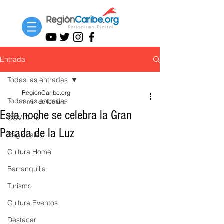
Entrada
Todas las entradas
RegiónCaribe.org
Todas las entradas
1 min de lectura
Esta noche se celebra la Gran
COVID-19
Parada de la Luz
Regionales
Cultura Home
Barranquilla
Turismo
Cultura Eventos
Destacar