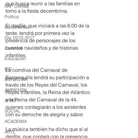
que busca reunir a las familias en 
RAP CARIBE
torno a la fiesta decembrina.
Política
El desfile, que iniciará a las 6:00 de la 
Documentos
tarde, tendrá por primera vez la 
Día 10/10 2017
presencia de personajes de los 
cuentos navideños y de historias 
Carnaval
infantiles.
Educación
BID
La comitiva del Carnaval de 
Barranquilla tendrá su participación a 
BIENESTAR
través de los Reyes del Carnaval, los 
AMBIENTAL
Reyes Infantiles, la Reina del Atlántico 
y la Reina del Carnaval de la 44, 
AFRO
quienes contagiarán a los asistentes 
SOCIAL
con su derroche de alegría y sabor.
ACADEMIA
La música también ha dicho que sí al 
ARTE
desfile, que contará con la presencia 