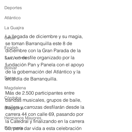
Deportes
Atlántico
La Guajira
La llegada de diciembre y su magia, 
Cesar
se toman Barranquilla este 8 de 
English
diciembre con la Gran Parada de la 
Luz, un desfile organizado por la 
San Andres
fundación Pan y Panela con el apoyo 
Bolívar
de la gobernación del Atlántico y la 
Sucre
alcaldía de Barranquilla.
Magdalena
Más de 2.500 participantes entre 
Córdoba
bandas musicales, grupos de baile, 
trailers y carrozas desfilarán desde la 
Bloggeros
carrera 44 con calle 69, pasando por 
Hermanos Mayores
la Catedral y finalizando en la carrera 
Economía
50, para dar vida a esta celebración 