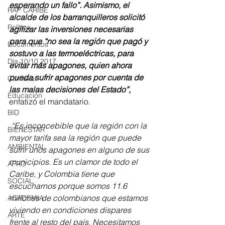
esperando un fallo”. Asimismo, el 
RAP CARIBE
alcalde de los barranquilleros solicitó 
Política
agilizar las inversiones necesarias 
para que “no sea la región que pagó y 
Documentos
sostuvo a las termoeléctricas, para 
Día 10/10 2017
evitar más apagones, quien ahora 
pueda sufrir apagones por cuenta de 
Carnaval
las malas decisiones del Estado”,
Educación
enfatizó el mandatario. 
BID
 “Es inconcebible que la región con la 
BIENESTAR
mayor tarifa sea la región que puede 
AMBIENTAL
sufrir unos apagones en alguno de sus 
municipios. Es un clamor de todo el 
AFRO
Caribe, y Colombia tiene que 
SOCIAL
escucharnos porque somos 11.6 
millones de colombianos que estamos 
ACADEMIA
viviendo en condiciones dispares 
ARTE
frente al resto del país. Necesitamos 