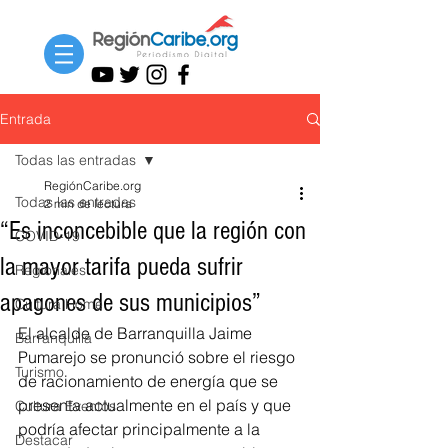
Entrada
Todas las entradas
RegiónCaribe.org
Todas las entradas
2 min de lectura
“Es inconcebible que la región con
COVID-19
la mayor tarifa pueda sufrir
Regionales
apagones de sus municipios”
Cultura Home
El alcalde de Barranquilla Jaime 
Barranquilla
Pumarejo se pronunció sobre el riesgo 
Turismo
de racionamiento de energía que se 
presenta actualmente en el país y que 
Cultura Eventos
podría afectar principalmente a la 
Destacar