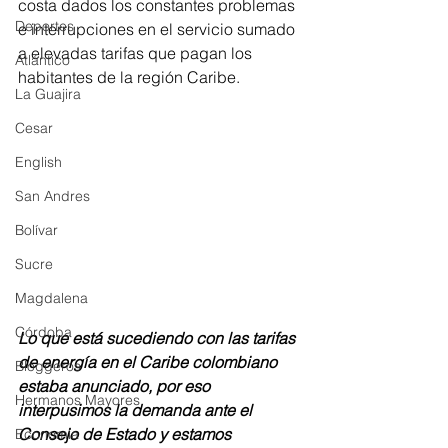
costa dados los constantes problemas 
Deportes
e interrupciones en el servicio sumado 
a elevadas tarifas que pagan los 
Atlántico
habitantes de la región Caribe.
La Guajira
Cesar
English
San Andres
Bolívar
Sucre
Magdalena
Córdoba
Lo que está sucediendo con las tarifas 
de energía en el Caribe colombiano 
Bloggeros
estaba anunciado, por eso 
Hermanos Mayores
interpusimos la demanda ante el 
Consejo de Estado y estamos 
Economía