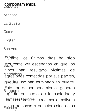
comportamientos.
Deportes
Atlántico
La Guajira
Cesar
English
San Andres
Bolívar
Durante los últimos días ha sido 
recurrente ver escenarios en que los 
Sucre
niños han resultado victimas de 
Magdalena
agresiones cometidas por sus padres, 
que incluso han terminado en muerte. 
Córdoba
Este tipo de comportamientos generan 
Bloggeros
repudio en medio de la sociedad y 
Hermanos Mayores
dudas sobre lo qué realmente motiva a 
estas personas a cometer estos actos 
Economía