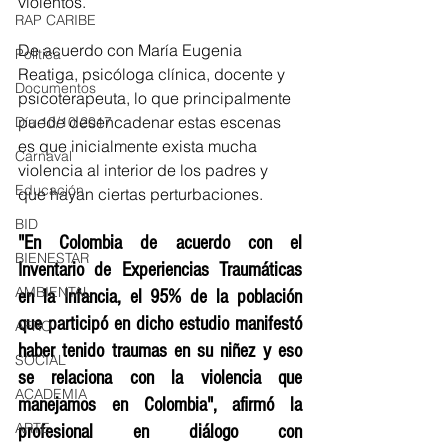
violentos. 
RAP CARIBE
De acuerdo con María Eugenia 
Política
Reatiga, psicóloga clínica, docente y 
Documentos
psicoterapeuta, lo que principalmente 
puede desencadenar estas escenas 
Día 10/10 2017
es que inicialmente exista mucha 
Carnaval
violencia al interior de los padres y 
Educación
que hayan ciertas perturbaciones.  
BID
"En Colombia de acuerdo con el 
BIENESTAR
Inventario de Experiencias Traumáticas 
AMBIENTAL
en la Infancia, el 95% de la población 
que participó en dicho estudio manifestó 
AFRO
haber tenido traumas en su niñez y eso 
SOCIAL
se relaciona con la violencia que 
ACADEMIA
manejamos en Colombia", afirmó la 
ARTE
profesional en diálogo con 