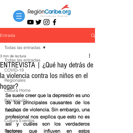
Entrada
Todas las entradas
3 min de lectura
Todas las entradas
ENTREVISTA | ¿Qué hay detrás de
COVID-19
la violencia contra los niños en el
Regionales
hogar?
Cultura Home
Se suele creer que la depresión es uno 
Barranquilla
de los principales causantes de los 
hechos de violencia. Sin embargo, una 
Turismo
profesional nos explica que esto no es 
Cultura Eventos
así y cuáles son los verdaderos 
Destacar
factores que influyen en estos 