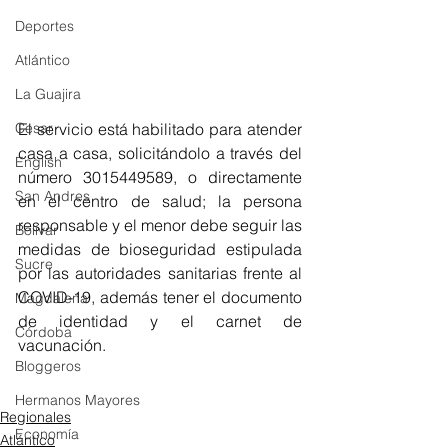
Deportes
Atlántico
La Guajira
El servicio está habilitado para atender 
Cesar
casa a casa, solicitándolo a través del 
English
número 3015449589, o directamente 
San Andres
en el centro de salud; la persona 
responsable y el menor debe seguir las 
Bolívar
medidas de bioseguridad estipulada 
Sucre
por las autoridades sanitarias frente al 
COVID-19, además tener el documento 
Magdalena
de identidad y el carnet de 
Córdoba
vacunación.
Bloggeros
Hermanos Mayores
Regionales
Economía
Atlántico