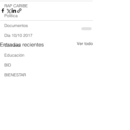
RAP CARIBE
Política
Documentos
Día 10/10 2017
Ver todo
Entradas recientes
Carnaval
Educación
BID
BIENESTAR
AMBIENTAL
AFRO
SOCIAL
ACADEMIA
ARTE