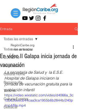
Entrada
Todas las entradas
RegiónCaribe.org
Todas las entradas
1 min de lectura
En video II Galapa inicia jornada de
COVID-19
vacunación
Regionales
La secretaría de Salud y  la E.S.E. 
Cultura Home
Hospital de Galapa iniciaron la 
Barranquilla
jornada de vacunación gratuita para la 
población infantil
Turismo
https://video.wixstatic.com/video/d4066a_3c
Cultura Eventos
12b626eecb44caa3ca1955b6b2844b/240p
/mp4/file.mp4
Destacar