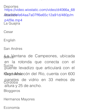
Deportes
https://video.wixstatic.com/video/d4066a_68
Atlántico
2ca2dfefe64aa7a07ff6e65c12a91d/480p/m
p4/file.mp4
La Guajira
Cesar
English
San Andres
La Ventana de Campeones, ubicada 
Bolívar
en la rotonda que conecta con el 
Sucre
puente levadizo que articulará con el 
Gran Malecón del Río, cuenta con 600 
Magdalena
paneles de vidrio en 33 metros de 
Córdoba
altura y 25 de ancho. 
Bloggeros
Hermanos Mayores
Economía