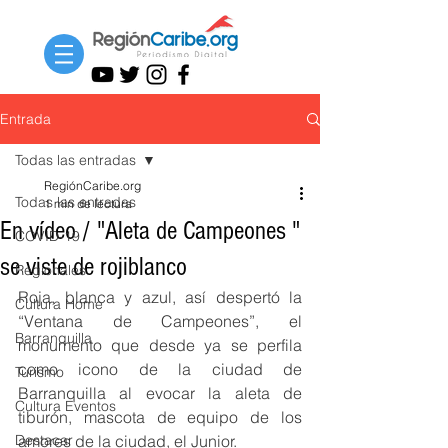
Entrada
Todas las entradas
RegiónCaribe.org
Todas las entradas
1 min de lectura
En vídeo / "Aleta de Campeones "
COVID-19
se viste de rojiblanco
Regionales
Roja, blanca y azul, así despertó la 
Cultura Home
“Ventana de Campeones”, el 
Barranquilla
monumento que desde ya se perfila 
como icono de la ciudad de 
Turismo
Barranquilla al evocar la aleta de 
Cultura Eventos
tiburón, mascota de equipo de los 
Destacar
amores de la ciudad, el Junior.