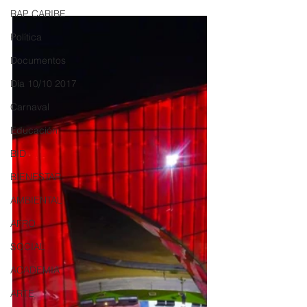
RAP CARIBE
Política
Documentos
Día 10/10 2017
Carnaval
Educación
BID
BIENESTAR
AMBIENTAL
AFRO
SOCIAL
ACADEMIA
ARTE