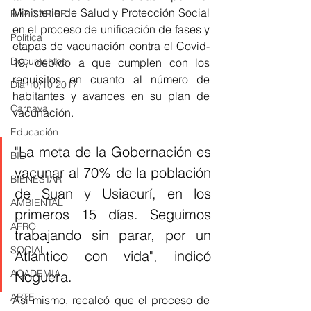
Ministerio de Salud y Protección Social 
RAP CARIBE
en el proceso de unificación de fases y 
Política
etapas de vacunación contra el Covid-
Documentos
19, debido a que cumplen con los 
requisitos en cuanto al número de 
Día 10/10 2017
habitantes y avances en su plan de 
Carnaval
vacunación.
Educación
"La meta de la Gobernación es 
BID
vacunar al 70% de la población 
BIENESTAR
de Suan y Usiacurí, en los 
AMBIENTAL
primeros 15 días. Seguimos 
AFRO
trabajando sin parar, por un 
SOCIAL
Atlántico con vida", indicó 
ACADEMIA
Noguera.
ARTE
Así mismo, recalcó que el proceso de 