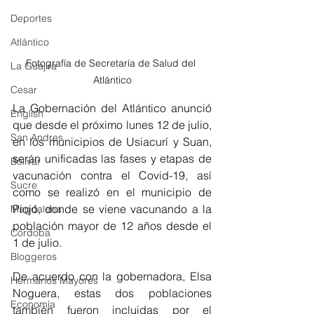
Deportes
Atlántico
Fotografía de Secretaría de Salud del 
La Guajira
Atlántico
Cesar
La Gobernación del Atlántico anunció 
English
que desde el próximo lunes 12 de julio, 
San Andres
en los municipios de Usiacurí y Suan, 
serán unificadas 
las fases y etapas de 
Bolívar
vacunación contra el Covid-19, así 
Sucre
como se realizó en el municipio de 
Piojó, donde se viene vacunando a la 
Magdalena
población mayor de 12 años desde el 
Córdoba
1 de julio.
Bloggeros
De acuerdo con la gobernadora, Elsa 
Hermanos Mayores
Noguera, estas dos poblaciones 
Economía
también fueron incluidas por el 