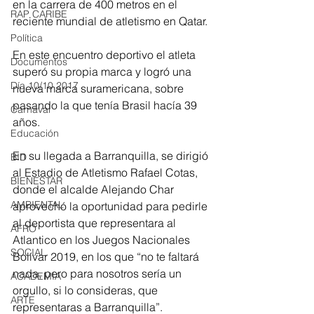
en la carrera de 400 metros en el 
RAP CARIBE
reciente mundial de atletismo en Qatar.
Política
En este encuentro deportivo el atleta 
Documentos
superó su propia marca y logró una 
Día 10/10 2017
nueva marca suramericana, sobre 
pasando la que tenía Brasil hacía 39 
Carnaval
años.
Educación
En su llegada a Barranquilla, se dirigió 
BID
al Estadio de Atletismo Rafael Cotas, 
BIENESTAR
donde el alcalde Alejando Char 
AMBIENTAL
aprovechó la oportunidad para pedirle 
al deportista que representara al 
AFRO
Atlantico en los Juegos Nacionales 
SOCIAL
Bolívar 2019, en los que “no te faltará 
nada, pero para nosotros sería un 
ACADEMIA
orgullo, si lo consideras, que 
ARTE
representaras a Barranquilla”.