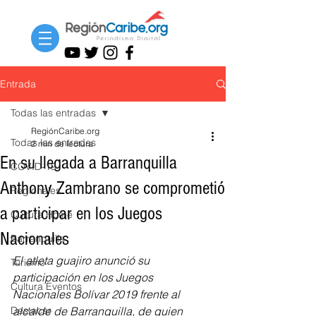
Entrada
Todas las entradas
RegiónCaribe.org
Todas las entradas
2 min de lectura
En su llegada a Barranquilla
COVID-19
Anthony Zambrano se comprometió
Regionales
a participar en los Juegos
Cultura Home
Nacionales
Barranquilla
El atleta guajiro anunció su 
Turismo
participación en los Juegos 
Cultura Eventos
Nacionales Bolívar 2019 frente al 
Destacar
alcalde de Barranquilla, de quien 