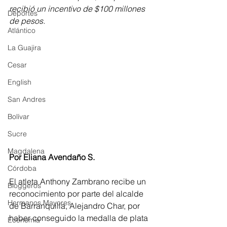
recibió un incentivo de $100 millones 
Deportes
de pesos.
Atlántico
La Guajira
Cesar
English
San Andres
Bolívar
Sucre
Magdalena
Por Eliana Avendaño S.
Córdoba
El atleta Anthony Zambrano recibe un 
Bloggeros
reconocimiento por parte del alcalde 
Hermanos Mayores
de Barranquilla, Alejandro Char, por 
haber conseguido la medalla de plata 
Economía