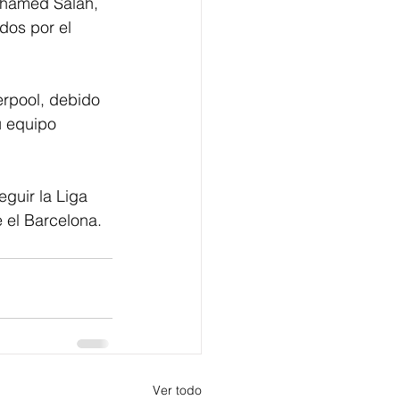
ohamed Salah, 
dos por el 
erpool, debido 
u equipo 
guir la Liga 
 el Barcelona.
Ver todo