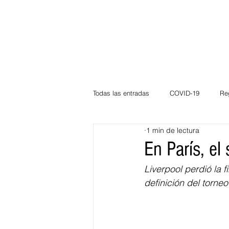
Todas las entradas
COVID-19
Re
1 min de lectura
Deportes
Atlántico
La Guaj
En París, el
Liverpool perdió la 
Córdoba
Bloggeros
Herma
definición del torn
Carnaval
Educación
BID