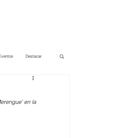
 Eventos
Destacar
Magdalena
erengue' en la 
mentos
Día 10/10 2017