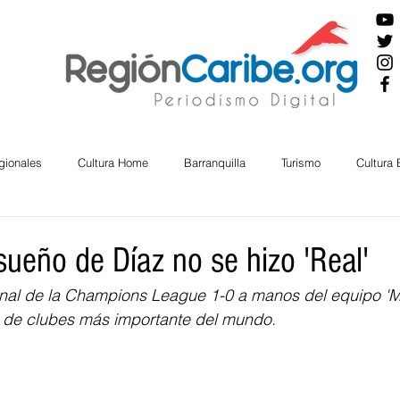
gionales
Cultura Home
Barranquilla
Turismo
Cultura
ira
Cesar
English
San Andres
Bolívar
Sucre
 sueño de Díaz no se hizo 'Real'
final de la Champions League 1-0 a manos del equipo 'M
nos Mayores
Economía
RAP CARIBE
Política
Docu
eo de clubes más importante del mundo.
BIENESTAR
AMBIENTAL
AFRO