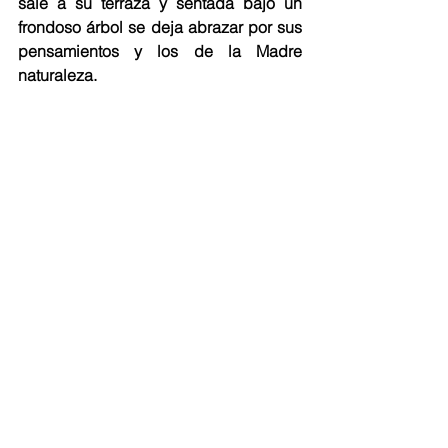
sale a su terraza y sentada bajo un 
frondoso árbol se deja abrazar por sus 
pensamientos y los de la Madre 
naturaleza.
Ahí parece que el tiempo va más 
despacio o simplemente avanzan sin 
previo aviso; 
en cada punzada Onilda 
siente que se va un pedazo de sí 
misma
 "
Tejo todos los días porque 
cuando no estoy haciendo me siento 
mal, me hace falta" añade la artesana.