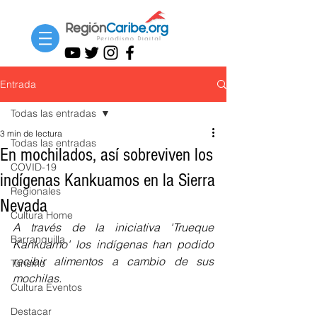
Entrada
Todas las entradas
3 min de lectura
Todas las entradas
En mochilados, así sobreviven los
COVID-19
indígenas Kankuamos en la Sierra
Regionales
Nevada
Cultura Home
A través de la iniciativa 'Trueque 
Barranquilla
Kankuamo' los indígenas han podido 
recibir alimentos a cambio de sus 
Turismo
mochilas.
Cultura Eventos
Destacar