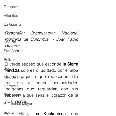
Deportes
Atlántico
La Guajira
Fotografía: Organización Nacional 
Cesar
Indígena de Colombia  - Juan Pablo 
English
Gutíerrez
San Andres
Bolívar
El verde espeso que esconde 
la Sierra 
Sucre
Nevada
 solo es dilucidado por el alba 
del sol, aquella que redescubre día 
Magdalena
tras día a cuatro comunidades 
Córdoba
indígenas que reguardan con sus 
Bloggeros
saberes la que sería el corazón de la 
vida misma.
Hermanos Mayores
Economía
Entre ellas, 
los Kankuamos
, una 