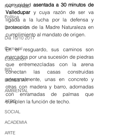
comunidad 
asentada a 30 minutos de 
RAP CARIBE
Valledupar
 y cuya razón de ser va 
Política
ligada a la lucha por la defensa y 
protección de la Madre Naturaleza en 
Documentos
cumplimiento al mandato de origen.
Día 10/10 2017
Carnaval
En el resguardo, sus caminos son 
marcados por una sucesión de piedras 
Educación
que entremezcladas con la arena 
BID
conectan las casas construidas 
artesanalmente, unas en concreto y 
BIENESTAR
otras con madera y barro, adornadas 
AMBIENTAL
con enramadas de palmas que 
AFRO
cumplen la función de techo.
SOCIAL
ACADEMIA
ARTE