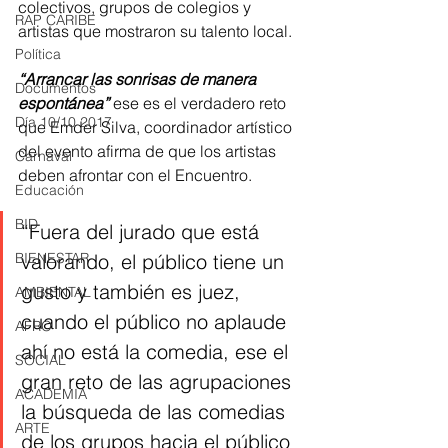
colectivos, grupos de colegios y 
RAP CARIBE
artistas que mostraron su talento local.
Política
“Arrancar las sonrisas de manera 
Documentos
espontánea”
 ese es el verdadero reto 
Día 10/10 2017
que Emder Silva, coordinador artístico 
del evento afirma de que los artistas 
Carnaval
deben afrontar con el Encuentro.
Educación
BID
“Fuera del jurado que está 
BIENESTAR
valorando, el público tiene un 
gusto y también es juez, 
AMBIENTAL
cuando el público no aplaude 
AFRO
ahí no está la comedia, ese el 
SOCIAL
gran reto de las agrupaciones 
ACADEMIA
la búsqueda de las comedias 
ARTE
de los grupos hacia el público 