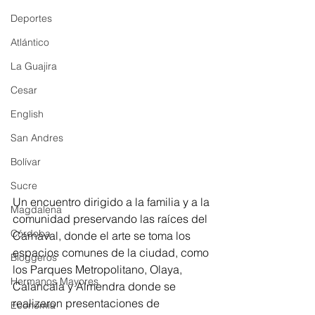
Deportes
Atlántico
La Guajira
Cesar
English
San Andres
Bolívar
Sucre
Un encuentro dirigido a la familia y a la 
Magdalena
comunidad preservando las raíces del 
Córdoba
Carnaval, donde el arte se toma los 
espacios comunes de la ciudad, como 
Bloggeros
los Parques Metropolitano, Olaya, 
Hermanos Mayores
Calancala y Almendra donde se 
realizaron presentaciones de 
Economía