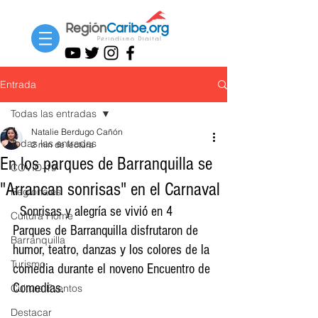
Entrada
Todas las entradas
Natalie Berdugo Cañón
Todas las entradas
2 min de lectura
En los parques de Barranquilla se
COVID-19
"Arrancan sonrisas" en el Carnaval
Regionales
  Sonrisas y alegría se vivió en 4 
Cultura Home
Parques de Barranquilla disfrutaron de 
Barranquilla
humor, teatro, danzas y los colores de la 
Turismo
comedia durante el noveno Encuentro de 
Comedias. 
Cultura Eventos
Destacar