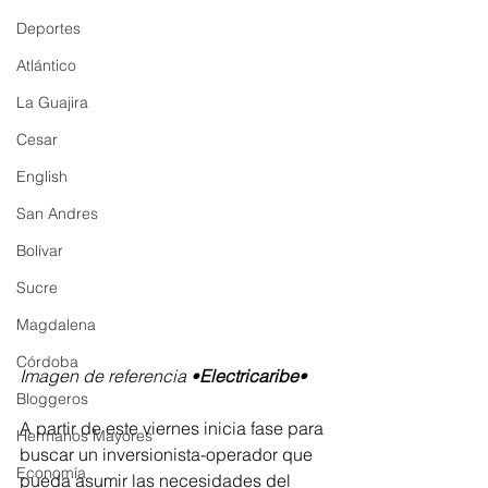
Deportes
Atlántico
La Guajira
Cesar
English
San Andres
Bolívar
Sucre
Magdalena
Córdoba
Imagen de referencia •
Electricaribe
•
Bloggeros
A partir de este viernes inicia fase para 
Hermanos Mayores
buscar un inversionista-operador que 
Economía
pueda asumir las necesidades del 