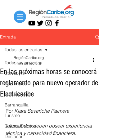
Entrada
Todas las entradas
RegiónCaribe.org
Todas las entradas
1 min de lectura
En las próximas horas se conocerá
COVID-19
reglamento para nuevo operador de
Regionales
Electricaribe
Cultura Home
Barranquilla
Por 
Kiara Severiche Palmera
Turismo
Interesados deben poseer experiencia 
Cultura Eventos
técnica y capacidad financiera.
Destacar