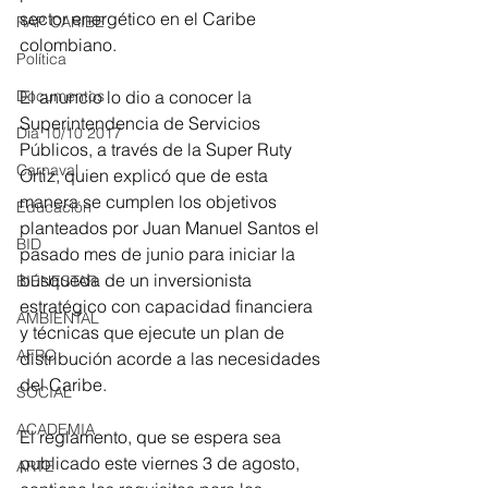
sector energético en el Caribe 
RAP CARIBE
colombiano.
Política
Documentos
El anuncio lo dio a conocer la 
Superintendencia de Servicios 
Día 10/10 2017
Públicos, a través de la Super Ruty 
Carnaval
Ortiz, quien explicó que de esta 
manera se cumplen los objetivos 
Educación
planteados por Juan Manuel Santos el 
BID
pasado mes de junio para iniciar la 
búsqueda de un inversionista 
BIENESTAR
estratégico con capacidad financiera 
AMBIENTAL
y técnicas que ejecute un plan de 
AFRO
distribución acorde a las necesidades 
del Caribe.
SOCIAL
ACADEMIA
El reglamento, que se espera sea 
publicado este viernes 3 de agosto, 
ARTE