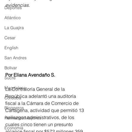
evidencias
.
Deportes
Atlántico
La Guajira
Cesar
English
San Andres
Bolívar
Por Eliana Avendaño S. 
Sucre
Magdalena
La Contraloría General de la 
República adelantó una auditoría 
Córdoba
fiscal a la Cámara de Comercio de 
Bloggeros
Cartagena, actividad que permitió 13 
hallazgos administrativos, de los 
Hermanos Mayores
cuales cinco tienen un presunto 
Economía
alcance fiscal por $572 millones 359 