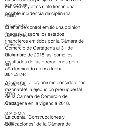
RAP CARIBE
mil pesos, y otros siete tienen una 
posible incidencia disciplinaria.
Política
Documentos
El ente de control emitió una opinión 
“negativa” sobre los estados 
Día 10/10 2017
financieros emitidos por la Cámara de 
Carnaval
Comercio de Cartagena al 31 de 
diciembre de 2018, así como los 
Educación
resultados de las operaciones por el 
BID
año terminado en esa fecha.
BIENESTAR
Así mismo, el organismo consideró “no 
AMBIENTAL
razonable! la ejecución presupuestal 
AFRO
de la Cámara de Comercio de 
Cartagena en la vigencia 2018.
SOCIAL
ACADEMIA
La cuenta “Construcciones y 
ARTE
Edificaciones” de la Cámara de 