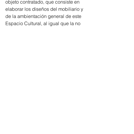
objeto contratado, que consiste en 
elaborar los diseños del mobiliario y 
de la ambientación general de este 
Espacio Cultural, al igual que la no 
implementación de asesoría y 
directrices artísticas que se contrató 
para el espacio cultural. Estas 
acciones generaron un detrimento de 
$102 millones.
Un último hallazgo generó un 
detrimento de recursos públicos por 
$253.300.000, que, supuestamente, 
serían destinados en la dirección 
artística y montaje de La Fantástica, 
acción de la que no existe evidencia 
de su realización.
Bolívar