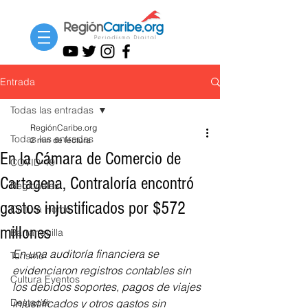
Entrada
Todas las entradas
RegiónCaribe.org
Todas las entradas
2 min de lectura
En la Cámara de Comercio de
COVID-19
Cartagena, Contraloría encontró
Regionales
gastos injustificados por $572
Cultura Home
millones
Barranquilla
En una auditoría financiera se 
Turismo
evidenciaron registros contables sin 
Cultura Eventos
los debidos soportes, pagos de viajes 
Destacar
injustificados y otros gastos sin 