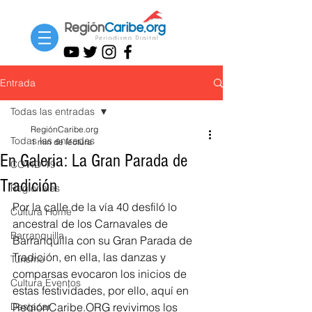
Entrada
Todas las entradas
RegiónCaribe.org
Todas las entradas
1 min de lectura
En Galeria: La Gran Parada de
COVID-19
Tradición
Regionales
Por la calle de la vía 40 desfiló lo 
Cultura Home
ancestral de los Carnavales de 
Barranquilla
Barranquilla con su Gran Parada de 
Tradición, en ella, las danzas y 
Turismo
comparsas evocaron los inicios de 
Cultura Eventos
estas festividades, por ello, aquí en 
Destacar
RegiónCaribe.ORG revivimos los 