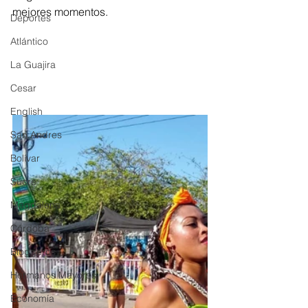
mejores momentos.
Deportes
Atlántico
La Guajira
Cesar
English
San Andres
Bolívar
Sucre
Magdalena
Córdoba
Bloggeros
Hermanos Mayores
Economía