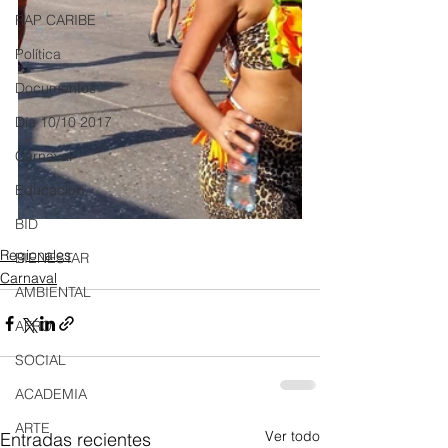
RAP CARIBE
Política
Documentos
Día 10/10 2017
Carnaval
Educación
BID
Regionales
BIENESTAR
Carnaval
AMBIENTAL
AFRO
SOCIAL
ACADEMIA
ARTE
Ver todo
Entradas recientes