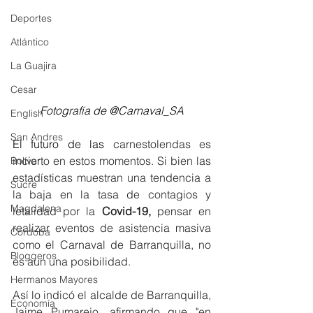
Deportes
Atlántico
La Guajira
Cesar
Fotografía de @Carnaval_SA
English
San Andres
El futuro de las 
carnestolendas es 
incierto en estos momentos. Si bien las 
Bolívar
estadísticas muestran una tendencia a 
Sucre
la baja en la tasa de contagios y 
Magdalena
letalidad por la 
Covid-19,
 pensar en 
realizar eventos de asistencia masiva 
Córdoba
como el Carnaval de Barranquilla, no 
Bloggeros
es aun una posibilidad. 
Hermanos Mayores
Así lo indicó el alcalde de Barranquilla, 
Economía
Jaime Pumarejo, afirmando que "en 