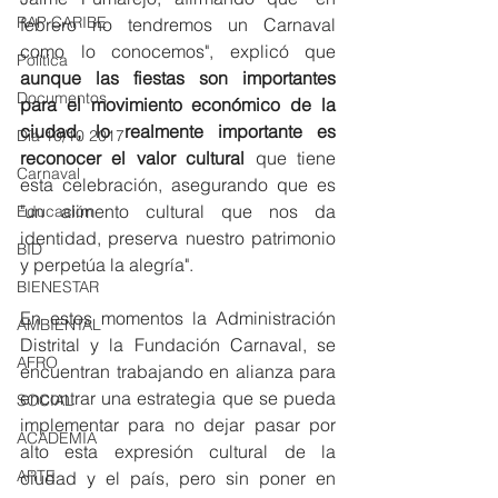
RAP CARIBE
febrero no tendremos un Carnaval 
como lo conocemos", explicó que 
Política
aunque las fiestas son importantes 
Documentos
para el movimiento económico de la 
ciudad, lo realmente importante es 
Día 10/10 2017
reconocer el valor cultural
 que tiene 
Carnaval
esta celebración, asegurando que es 
"un alimento cultural que nos da 
Educación
identidad, preserva nuestro patrimonio 
BID
y perpetúa la alegría".
BIENESTAR
En estos momentos la Administración 
AMBIENTAL
Distrital y la Fundación Carnaval, se 
AFRO
encuentran trabajando en alianza para 
encontrar una estrategia que se pueda 
SOCIAL
implementar para no dejar pasar por 
ACADEMIA
alto esta expresión cultural de la 
ARTE
ciudad y el país, pero sin poner en 