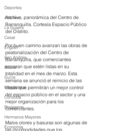
Deportes
Archivo, panorámica del Centro de 
Atlántico
Barranquilla. Cortesía Espacio Público 
La Guajira
del Distrito.
Cesar
Por buen camino avanzan las obras de 
English
peatonalización del Centro de 
San Andres
Barranquilla, que comerciantes 
esperan que estén listas en su 
Bolívar
totalidad en el mes de marzo. Esta 
Sucre
semana se anunció el reinicio de las 
obras que permitirán un mejor control 
Magdalena
del espacio público en el sector y una 
Córdoba
mejor organización para los 
Bloggeros
comerciantes.
Hermanos Mayores
Malos olores y basuras son algunas de 
Economía
las incomodidades que los 