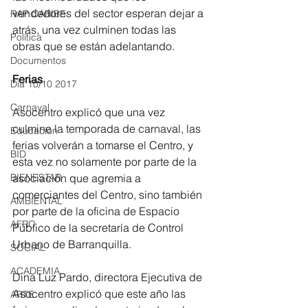
vendedores del sector esperan dejar a 
RAP CARIBE
atrás, una vez culminen todas las 
Política
obras que se están adelantando.
Documentos
Ferias
Día 10/10 2017
Carnaval
Asocentro explicó que una vez 
culmine la temporada de carnaval, las 
Educación
ferias volverán a tomarse el Centro, y 
BID
esta vez no solamente por parte de la 
asociación que agremia a 
BIENESTAR
comerciantes del Centro, sino también 
AMBIENTAL
por parte de la oficina de Espacio 
AFRO
Público de la secretaría de Control 
Urbano de Barranquilla.
SOCIAL
ACADEMIA
Dina Luz Pardo, directora Ejecutiva de 
Asocentro explicó que este año las 
ARTE